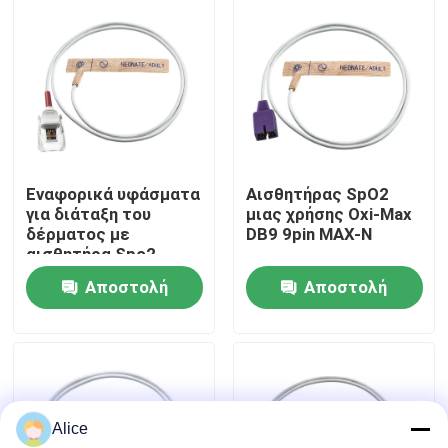
Γύρος εργοστασίων
Ποιοτικός έλεγχος
Μας ελάτε σε επαφή με
Εναφορικά υφάσματα
Αισθητήρας SpO2
για διάταξη του
μιας χρήσης Oxi-Max
δέρματος με
DB9 9pin MAX-N
Ειδήσεις
αισθητήρα Spo2
Αποστολή
Αποστολή
Περιπτώσεις
ερώτησης
ερώτησης
Ζητήστε ένα απόσπασμα
Alice
Επαναχρησιμοποιήσιμος αισθητήρας spO2