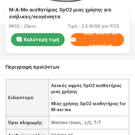
Μ-Α-Μο αισθητήρας SpO2 μιας χρήσης για
ενήλικες/νεογέννητα
MOQ：25pcs
Τιμή：2.5-8USD per PCS
Μας ελάτε σε
Καλύτερη τιμή
επαφή με
Περιγραφή προϊόντων
Λευκός αφρός SpO2 αισθητήρας
μιας χρήσης
Ειδικότερα:
,
Μίας χρήσης SpO2 αισθητήρας for
M-asi-mo
Όροι πληρωμής
Western Union, , L/C, T/T