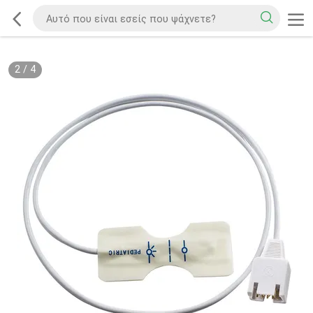
2
/
4