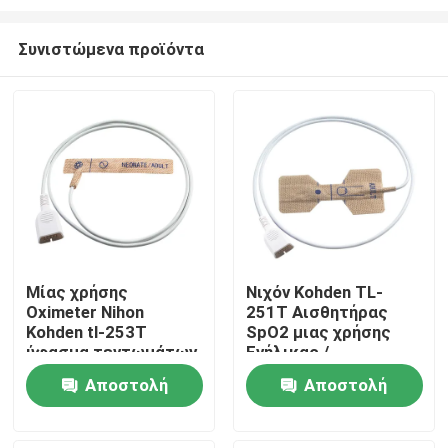
Συνιστώμενα προϊόντα
Μίας χρήσης
Νιχόν Kohden TL-
Oximeter Nihon
251T Αισθητήρας
Σπίτι
Kohden tl-253T
SpO2 μιας χρήσης
ύφασμα τεντωμάτων
Ενήλικας /
δερμάτων νεογνών
νεογέννητος Μη
Προϊόντα
Αποστολή
Αποστολή
αισθητήρων ενήλικο
υφαντικό υφάσματος
Έλεγχος SpO2 μιας
ερώτησης
ερώτησης
χρήσης
Περίπου εμείς