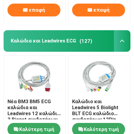
επαφή
επαφή
Καλώδια και Leadwires ECG
(127)
Νέα BM3 BM5 ECG
Καλώδιο και
καλώδια και
Leadwires 5 Biolight
Leadwires 12 καλώδιο
BLT ECG καλώδιο
3 Bionet συνδετήρων
συνδετήρων 12Pin
καρφιτσών ECG
C2557P0 ECG IEC
Καλύτερη τιμή
Καλύτερη τιμή
συνδετήρας IEC
μολύβδου