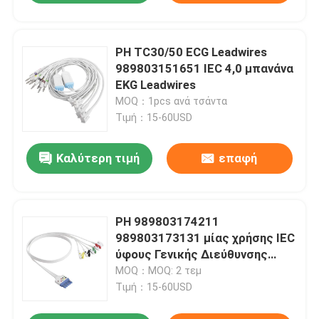
PH TC30/50 ECG Leadwires
989803151651 IEC 4,0 μπανάνα
EKG Leadwires
MOQ：1pcs ανά τσάντα
Τιμή：15-60USD
Καλύτερη τιμή
επαφή
PH 989803174211
989803173131 μίας χρήσης IEC
ύφους Γενικής Διεύθυνσης
συνδετήρων DIN Grabber
MOQ：MOQ: 2 τεμ
καλωδίων 5 μολύβδου ECG
Τιμή：15-60USD