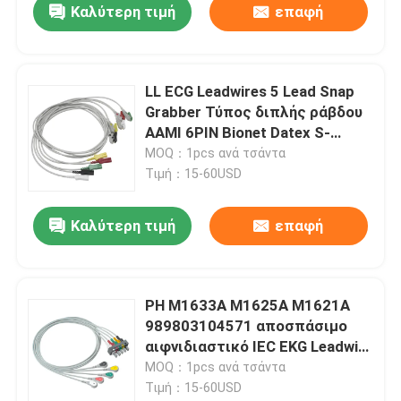
Καλύτερη τιμή
επαφή
LL ECG Leadwires 5 Lead Snap
Grabber Τύπος διπλής ράβδου
AAMI 6PIN Bionet Datex S-
iemens GE-Hellige Kontron
MOQ：1pcs ανά τσάντα
Τιμή：15-60USD
Καλύτερη τιμή
επαφή
PH M1633A M1625A M1621A
989803104571 αποσπάσιμο
αιφνιδιαστικό IEC EKG Leadwire
5 μολύβδου
MOQ：1pcs ανά τσάντα
Τιμή：15-60USD