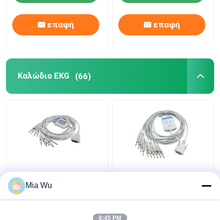
Grabber μολύβδου
επαφή
επαφή
Καλώδιο EKG
(66)
Καλώδιο της
Καλώδιο BA-902D
Γερμανίας Marqutte
ecg-FD07 ecg-9010K
Mia Wu
EKG και συνδετήρας
Leadwires 15 μπανάνα
MAC500 MAC600
4,0 κορμών Kohden
2104727-001 IEC
Ekg Nihon IEC
6:45 PM