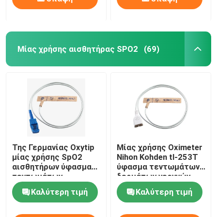
Μίας χρήσης αισθητήρας SPO2
(69)
Της Γερμανίας Oxytip
Μίας χρήσης Oximeter
μίας χρήσης SpO2
Nihon Kohden tl-253T
αισθητήρων ύφασμα
ύφασμα τεντωμάτων
τεντωμάτων
δερμάτων νεογνών
δερμάτων νεογνών
αισθητήρων ενήλικο
Καλύτερη τιμή
Καλύτερη τιμή
ελέγχων ενήλικο