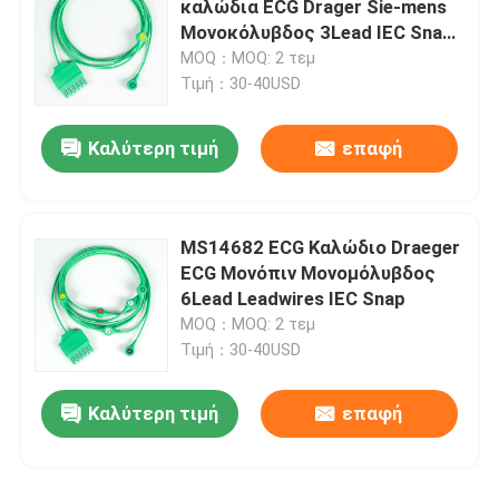
καλώδια ECG Drager Sie-mens
Μονοκόλυβδος 3Lead IEC Snap
Ραδιο διαφανές καλώδιο
MS14555 Καλώδια ECG
MOQ：MOQ: 2 τεμ
Τιμή：30-40USD
Καλώδιο ECG holter
Καλύτερη τιμή
επαφή
Καλώδιο προσαρμοστών IBP
MS14682 ECG Καλώδιο Draeger
Μετατροπέας IBP
ECG Μονόπιν Μονομόλυβδος
6Lead Leadwires IEC Snap
MOQ：MOQ: 2 τεμ
Καλώδιο ελέγχων θερμοκρασίας
Τιμή：30-40USD
Μανσέτα NIBP
Καλύτερη τιμή
επαφή
Σωλήνας επέκτασης NIBP