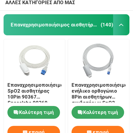
ΑΛΛΕΣ ΚΑΤΗΓΟΡΙΕΣ ΑΠΟ ΜΑΣ
Επαναχρησιμοποιήσιμος αισθητήρας spO2
(140)
Επαναχρησιμοποιήσιμος
Επαναχρησιμοποιήσιμο
SpO2 αισθητήρας
ενήλικο ορθογώνιο
10Pin 90367
8Pin αισθητήρων
Spacelabs 90369
συνδετήρων SpO2
ενήλικος αισθητήρας
δάχτυλων της PH
Καλύτερη τιμή
Καλύτερη τιμή
συνδετήρων SpO2
M1196A
δάχτυλων
επαφή
επαφή