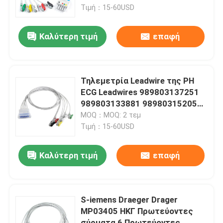
Τιμή：15-60USD
Γύρος εργοστασίων
Καλύτερη τιμή
επαφή
Ποιοτικός έλεγχος
Τηλεμετρία Leadwire της PH
Μας ελάτε σε επαφή με
ECG Leadwires 989803137251
989803133881 989803152051
συνδετήρας IEC 5 μολύβδου
MOQ：MOQ: 2 τεμ
Ειδήσεις
Τιμή：15-60USD
Περιπτώσεις
Καλύτερη τιμή
επαφή
Ζητήστε ένα απόσπασμα
S-iemens Draeger Drager
MP03405 ΗΚΓ Πρωτεύοντες
Επαναχρησιμοποιήσιμος αισθητήρας spO2
σύρματα 6 Πρωτεύοντες