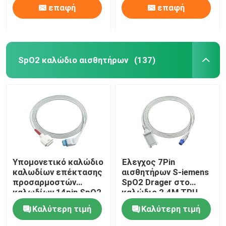
επαφή
επαφή
SpO2 καλώδιο αισθητήρων
(137)
Υπομονετικό καλώδιο
Έλεγχος 7Pin
καλωδίων επέκτασης
αισθητήρων S-iemens
προσαρμοστών
SpO2 Drager στο
καλωδίων 14pin SpO2
καλώδιο 2.4M TPU
αισθητήρων Kohden
επέκτασης DB9 SpO2
Καλύτερη τιμή
Καλύτερη τιμή
for M-asi-mo SpO2
Nihon