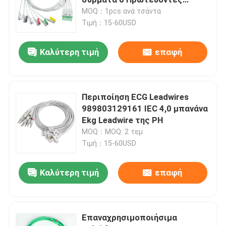
καλώδια Grabber M300 Infinity
MOQ：1pcs ανά τσάντα
M540 MultiMed Plus IEC Clip
Τιμή：15-60USD
Μίας χρήσης αισθητήρας SPO2
Καλύτερη τιμή
επαφή
SpO2 καλώδιο αισθητήρων
Καλώδια και Leadwires ECG
Περιποίηση ECG Leadwires
989803129161 IEC 4,0 μπανάνα
Ekg Leadwire της PH
Καλώδιο EKG
MOQ：MOQ: 2 τεμ
Τιμή：15-60USD
Καλώδιο κορμών ECG
Καλύτερη τιμή
επαφή
ECG Leadwires
Επαναχρησιμοποιήσιμα
Συνδετήρας ηλεκτροδίων ECG