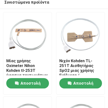
Συνιστώμενα προϊόντα
Μίας χρήσης
Νιχόν Kohden TL-
Oximeter Nihon
251T Αισθητήρας
Kohden tl-253T
SpO2 μιας χρήσης
ύφασμα τεντωμάτων
Ενήλικας /
Σπίτι
δερμάτων νεογνών
νεογέννητος Μη
Αποστολή
Αποστολή
αισθητήρων ενήλικο
υφαντικό υφάσματος
Έλεγχος SpO2 μιας
Προϊόντα
ερώτησης
ερώτησης
χρήσης
Περίπου εμείς