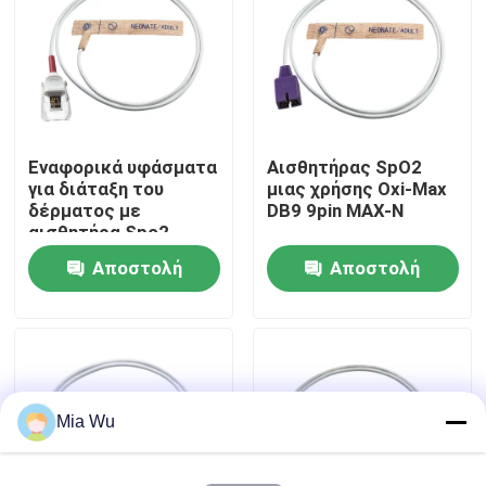
Γύρος εργοστασίων
Ποιοτικός έλεγχος
Εναφορικά υφάσματα
Αισθητήρας SpO2
για διάταξη του
μιας χρήσης Oxi-Max
Μας ελάτε σε επαφή με
δέρματος με
DB9 9pin MAX-N
αισθητήρα Spo2
Αποστολή
Αποστολή
Ειδήσεις
ερώτησης
ερώτησης
Περιπτώσεις
Ζητήστε ένα απόσπασμα
Mia Wu
Επαναχρησιμοποιήσιμος αισθητήρας spO2