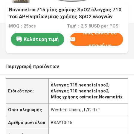
Novametrix 715 μίας χρήσης SpO2 έλεγχος 710
του ΑΡΗ νηπίων μίας χρήσης SpO2 νεογνών
μπλε έλεγχος Spong
MOQ：25pcs
Τιμή：2.5-8USD per PCS
Μας ελάτε σε
Καλύτερη τιμή
επαφή με
Περιγραφή προϊόντων
έλεγχος 715 neonatal spo2
,
Ειδικότερα:
έλεγχος 710 neonatal spo2
,
Μίας χρήσης oximeter Novametrix
Όροι πληρωμής
Western Union, , L/C, T/T
Αριθμό μοντέλου
BSAY10-15