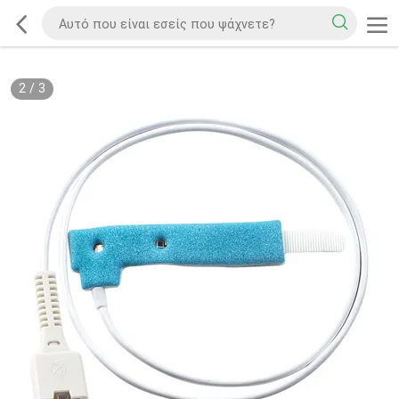
2
/
3