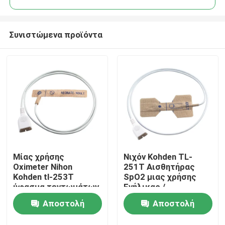
Συνιστώμενα προϊόντα
Μίας χρήσης
Νιχόν Kohden TL-
Σπίτι
Oximeter Nihon
251T Αισθητήρας
Kohden tl-253T
SpO2 μιας χρήσης
ύφασμα τεντωμάτων
Ενήλικας /
Προϊόντα
δερμάτων νεογνών
νεογέννητος Μη
Αποστολή
Αποστολή
αισθητήρων ενήλικο
υφαντικό υφάσματος
Έλεγχος SpO2 μιας
Περίπου εμείς
ερώτησης
ερώτησης