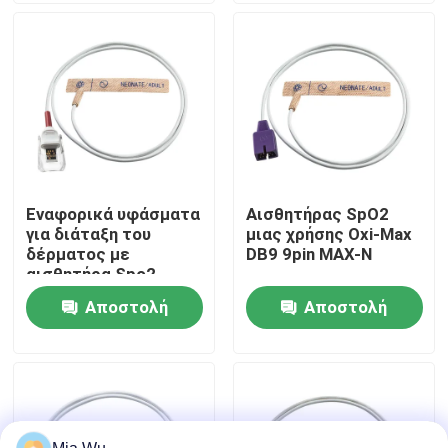
χρήσης
Γύρος εργοστασίων
Ποιοτικός έλεγχος
Μας ελάτε σε επαφή με
Εναφορικά υφάσματα
Αισθητήρας SpO2
για διάταξη του
μιας χρήσης Oxi-Max
Ειδήσεις
δέρματος με
DB9 9pin MAX-N
αισθητήρα Spo2
Αποστολή
Αποστολή
Περιπτώσεις
ερώτησης
ερώτησης
Ζητήστε ένα απόσπασμα
Επαναχρησιμοποιήσιμος αισθητήρας spO2