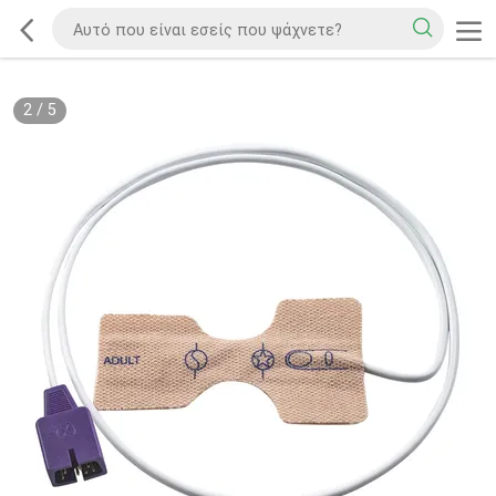
2
/
5