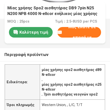
Μίας χρήσης Spo2 αισθητήρας DB9 7pin N25
N200 NPB 4000 N-ellcor ενήλικος μίας χρήσης
SpO2 τεντωμάτων δερμάτων νεογνών έλεγχος
MOQ：25pcs
Τιμή：2.5-8USD per PCS
υφάσματος
Μας ελάτε σε
Καλύτερη τιμή
επαφή με
Περιγραφή προϊόντων
μίας χρήσης spo2 αισθητήρας d89
N-ellcor
,
Ειδικότερα:
μίας χρήσης spo2 αισθητήρας n25
N-ellcor
,
7pin αισθητήρας νεογνών spo2
Όροι πληρωμής
Western Union, , L/C, T/T