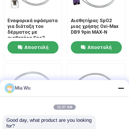
Γύρος εργοστασίων
Εναφορικά υφάσματα
Αισθητήρας SpO2
για διάταξη του
μιας χρήσης Oxi-Max
δέρματος με
DB9 9pin MAX-N
Ποιοτικός έλεγχος
αισθητήρα Spo2
Αποστολή
Αποστολή
Μας ελάτε σε επαφή με
ερώτησης
ερώτησης
Ειδήσεις
Mia Wu
Περιπτώσεις
Ζητήστε ένα απόσπασμα
11:37 AM
Good day, what product are you looking 
Μίας χρήσης
για της μ-asi-Mo το
Επαναχρησιμοποιήσιμος αισθητήρας spO2
for?
αισθητήρες 4002
μίας χρήσης SpO2