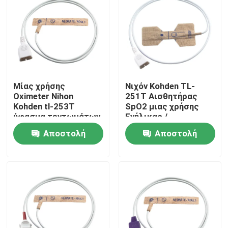
Μίας χρήσης
Νιχόν Kohden TL-
Oximeter Nihon
251T Αισθητήρας
Kohden tl-253T
SpO2 μιας χρήσης
ύφασμα τεντωμάτων
Ενήλικας /
δερμάτων νεογνών
νεογέννητος Μη
Αποστολή
Αποστολή
αισθητήρων ενήλικο
υφαντικό υφάσματος
Έλεγχος SpO2 μιας
ερώτησης
ερώτησης
χρήσης
Σπίτι
Προϊόντα
Περίπου εμείς