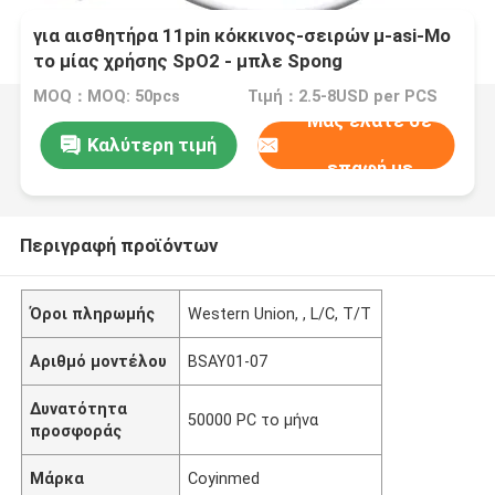
για αισθητήρα 11pin κόκκινος-σειρών μ-asi-Mo
το μίας χρήσης SpO2 - μπλε Spong
MOQ：MOQ: 50pcs
Τιμή：2.5-8USD per PCS
Μας ελάτε σε
Καλύτερη τιμή
επαφή με
Περιγραφή προϊόντων
Όροι πληρωμής
Western Union, , L/C, T/T
Αριθμό μοντέλου
BSAY01-07
Δυνατότητα
50000 PC το μήνα
προσφοράς
Μάρκα
Coyinmed