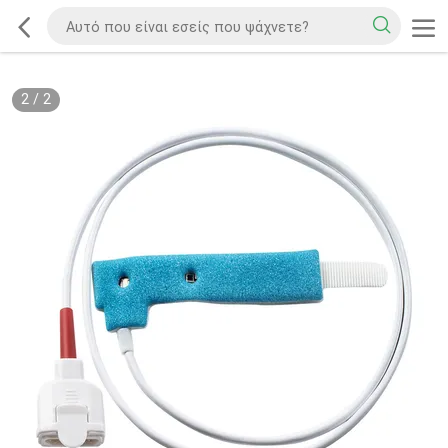
2
/
2