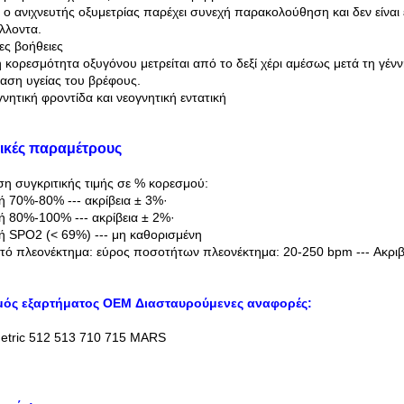
 ο ανιχνευτής οξυμετρίας παρέχει συνεχή παρακολούθηση και δεν είναι ε
λλοντα.
ς βοήθειες
η κορεσμότητα οξυγόνου μετρείται από το δεξί χέρι αμέσως μετά τη γένν
αση υγείας του βρέφους.
γνητική φροντίδα και νεογνητική εντατική
ικές παραμέτρους
η συγκριτικής τιμής σε % κορεσμού:
ή 70%-80% --- ακρίβεια ± 3%·
ή 80%-100% --- ακρίβεια ± 2%·
ή SPO2 (< 69%) --- μη καθορισμένη
ό πλεονέκτημα: εύρος ποσοτήτων πλεονέκτημα: 20-250 bpm --- Ακριβ
μός εξαρτήματος OEM Διασταυρούμενες αναφορές:
etric 512 513 710 715 MARS