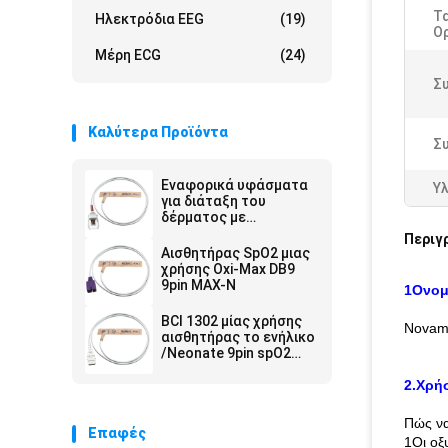
Τ
Ηλεκτρόδια EEG
(19)
Ο
Μέρη ECG
(24)
Σ
Καλύτερα Προϊόντα
Σ
Εναφορικά υφάσματα
Υλ
για διάταξη του
δέρματος με
αισθητήρα Spo2
Περιγ
Αισθητήρας SpO2 μιας
χρήσης Oxi-Max DB9
9pin MAX-N
1Ονομ
BCI 1302 μίας χρήσης
Novame
αισθητήρας το ενήλικο
/Neonate 9pin spO2
SpO2 - ύφασμα
τεντωμάτων
2.
Χρήσ
δερμάτων
Πώς να
Επαφές
1Οι οξυ