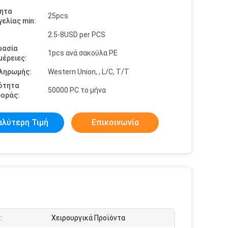
ητα
25pcs
ελίας min:
2.5-8USD per PCS
υασία
1pcs ανά σακούλα PE
έρειες:
πληρωμής:
Western Union, , L/C, T/T
ότητα
50000 PC το μήνα
οράς:
αλύτερη Τιμή
Επικοινωνία
:
Χειρουργικά Προϊόντα