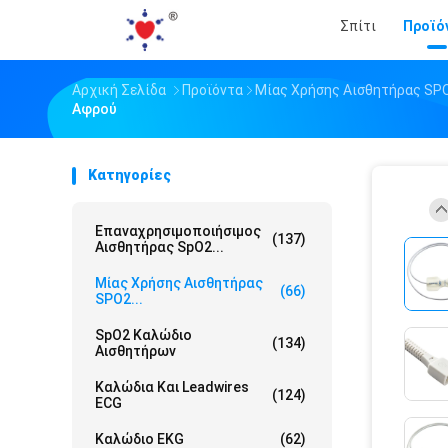
Σπίτι
Προϊό
Αρχική Σελίδα
Προϊόντα
Μίας Χρήσης Αισθητήρας SP
Αφρού
Κατηγορίες
Επαναχρησιμοποιήσιμος
(137)
Αισθητήρας SpO2...
Μίας Χρήσης Αισθητήρας
(66)
SPO2...
SpO2 Καλώδιο
(134)
Αισθητήρων
Καλώδια Και Leadwires
(124)
ECG
Καλώδιο EKG
(62)