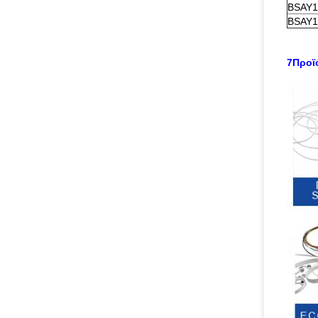
BSAY1
BSAY1
7Προϊό