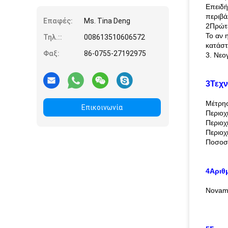
Επειδή
περιβά
Επαφές:
Ms. Tina Deng
2Πρώτε
Το αν 
Τηλ.::
008613510606572
κατάστ
Φαξ:
86-0755-27192975
3. Νεο
3Τεχν
Μέτρησ
Επικοινωνία
Περιοχ
Περιοχ
Περιοχ
Ποσοστ
4Αριθ
Novam