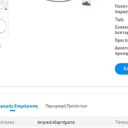
Ποσότ
παραγγ
Τιμή:
Συσκε
λεπτομ
Όροι 
Δυνατ
προσφ
Κ
μερής Ενημέρωση
Περιγραφή Προϊόντων
ιότητες:
Ιατρικά εξαρτήματα
Τύπος