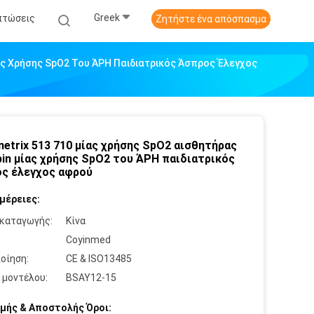
Greek
πτώσεις
Ζητήστε ένα απόσπασμα
ίας Χρήσης SpO2 Του ΆΡΗ Παιδιατρικός Άσπρος Έλεγχος
etrix 513 710 μίας χρήσης SpO2 αισθητήρας
pin μίας χρήσης SpO2 του ΆΡΗ παιδιατρικός
ς έλεγχος αφρού
μέρειες:
καταγωγής:
Κίνα
:
Coyinmed
οίηση:
CE & ISO13485
 μοντέλου:
BSAY12-15
μής & Αποστολής Όροι: