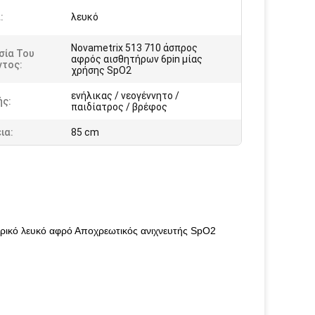
:
λευκό
Novametrix 513 710 άσπρος
σία Του
αφρός αισθητήρων 6pin μίας
ντος:
χρήσης SpO2
ενήλικας / νεογέννητο /
ής:
παιδίατρος / βρέφος
ια:
85 cm
ρικό λευκό αφρό Αποχρεωτικός ανιχνευτής SpO2