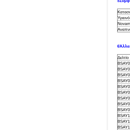
5Συμφ
Κατασ
Υγιεινό
Novam
Αναπν
6Άλλα
Δελτίο
BSAY0
ΒSAY0
ΒSAY0
BSAY0
BSAY0
BSAY0
BSAY0
BSAY0
BSAY0
BSAY1
BSAY1
BSAY1