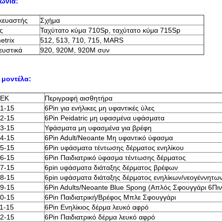
ωνία:
κευαστής
Σχήμα
ς
Ταχύτατο κύμα 710Sp, ταχύτατο κύμα 715Sp
etrix
512, 513, 710, 715, MARS
ευστικά
920, 920M, 920M συν
 μοντέλα:
 ΕΚ
Περιγραφή αισθητήρα
1-15
6Pin για ενήλικες μη υφαντικές ύλες
2-15
6Pin Peidatric μη υφασμένα υφάσματα
3-15
Υφάσματα μη υφασμένα για βρέφη
4-15
6Pin Adult/Neoante Μη υφαντικό ύφασμα
5-15
6Pin υφάσματα τέντωσης δέρματος ενηλίκου
6-15
6Pin Παιδιατρικό ύφασμα τέντωσης δέρματος
7-15
6pin υφάσματα διάταξης δέρματος βρέφων
8-15
6pin υφάσματα διάταξης δέρματος ενηλίκων/νεογέννητω
9-15
6Pin Adults/Neoante Blue Spong (Απλός Σφουγγάρι 6Πιν
0-15
6Pin Παιδιατρική/Βρέφος Μπλε Σφουγγάρι
1-15
6Pin Ενηλίκιος δέρμα λευκό αφρό
2-15
6Pin Παιδιατρικό δέρμα λευκό αφρό