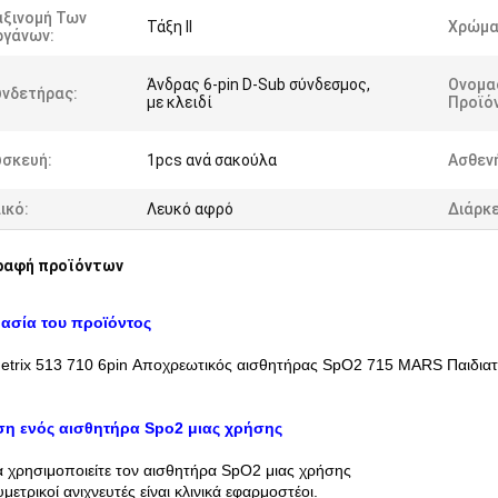
αξινομή Των
Τάξη ΙΙ
Χρώμα
ργάνων:
Άνδρας 6-pin D-Sub σύνδεσμος,
Ονομα
υνδετήρας:
με κλειδί
Προϊό
υσκευή:
1pcs ανά σακούλα
Ασθεν
ικό:
Λευκό αφρό
Διάρκε
ραφή προϊόντων
ασία του προϊόντος
trix 513 710 6pin Αποχρεωτικός αισθητήρας SpO2 715 MARS Παιδιατ
η ενός αισθητήρα Spo2 μιας χρήσης
 χρησιμοποιείτε τον αισθητήρα SpO2 μιας χρήσης
μετρικοί ανιχνευτές είναι κλινικά εφαρμοστέοι.