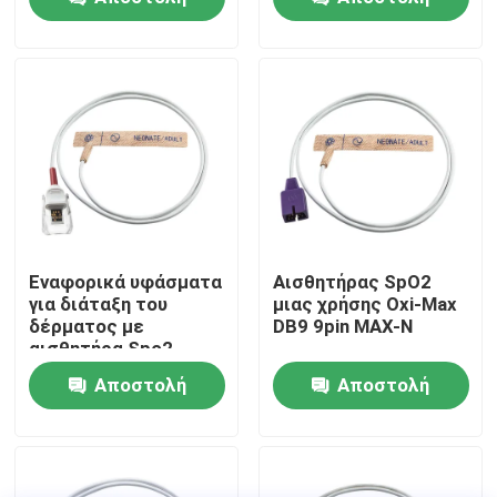
αισθητήρων ενήλικο
υφαντικό υφάσματος
Έλεγχος SpO2 μιας
ερώτησης
ερώτησης
χρήσης
Γύρος εργοστασίων
Ποιοτικός έλεγχος
Μας ελάτε σε επαφή με
Ειδήσεις
Εναφορικά υφάσματα
Αισθητήρας SpO2
για διάταξη του
μιας χρήσης Oxi-Max
δέρματος με
DB9 9pin MAX-N
Περιπτώσεις
αισθητήρα Spo2
Αποστολή
Αποστολή
Ζητήστε ένα απόσπασμα
ερώτησης
ερώτησης
Επαναχρησιμοποιήσιμος αισθητήρας spO2