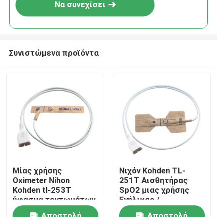
Να συνεχίσει
Συνιστώμενα προϊόντα
Σπίτι
Μίας χρήσης
Νιχόν Kohden TL-
Oximeter Nihon
251T Αισθητήρας
Προϊόντα
Kohden tl-253T
SpO2 μιας χρήσης
ύφασμα τεντωμάτων
Ενήλικας /
δερμάτων νεογνών
νεογέννητος Μη
Περίπου εμείς
Αποστολή
Αποστολή