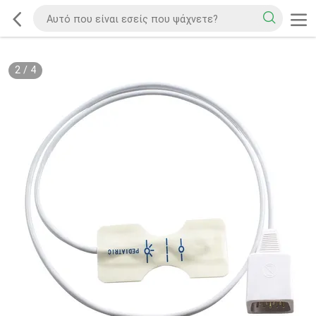
2
/
4