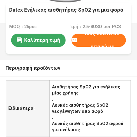
Datex Ενήλικας αισθητήρας SpO2 για μια φορά
MOQ：25pcs
Τιμή：2.5-8USD per PCS
Μας ελάτε σε
Καλύτερη τιμή
επαφή με
Περιγραφή προϊόντων
Αισθητήρας SpO2 για ενήλικες
μίας χρήσης
,
Λευκός αισθητήρας SpO2
Ειδικότερα:
νεογέννητων από αφρό
,
Λευκός αισθητήρας SpO2 αφρού
για ενήλικες