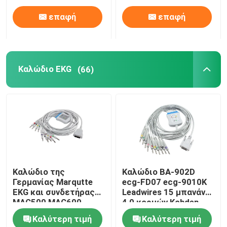
επαφή
επαφή
Καλώδιο EKG
(66)
Καλώδιο της
Καλώδιο BA-902D
Γερμανίας Marqutte
ecg-FD07 ecg-9010K
EKG και συνδετήρας
Leadwires 15 μπανάνα
MAC500 MAC600
4,0 κορμών Kohden
2104727-001 IEC
Ekg Nihon IEC
Καλύτερη τιμή
Καλύτερη τιμή
4.0Banana Leadwires
καρφιτσών