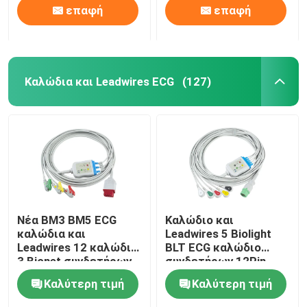
επαφή
επαφή
Καλώδια και Leadwires ECG
(127)
Νέα BM3 BM5 ECG
Καλώδιο και
καλώδια και
Leadwires 5 Biolight
Leadwires 12 καλώδιο
BLT ECG καλώδιο
3 Bionet συνδετήρων
συνδετήρων 12Pin
καρφιτσών ECG
C2557P0 ECG IEC
Καλύτερη τιμή
Καλύτερη τιμή
συνδετήρας IEC
μολύβδου
Grabber μολύβδου