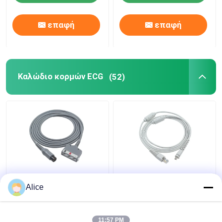
επαφή
επαφή
Καλώδιο κορμών ECG
(52)
Βιοϊατρικό καλώδιο
Καλώδιο EKG Truck HP
590317 καλώδιο 3
Pagewrite
Alice
κορμών συστημάτων
989803129121 Trim III
ECG ΚΙΣΣΩΝ ECG
USB Datascope
καλώδιο μολύβδου
καλώδιο ECG
11:57 PM