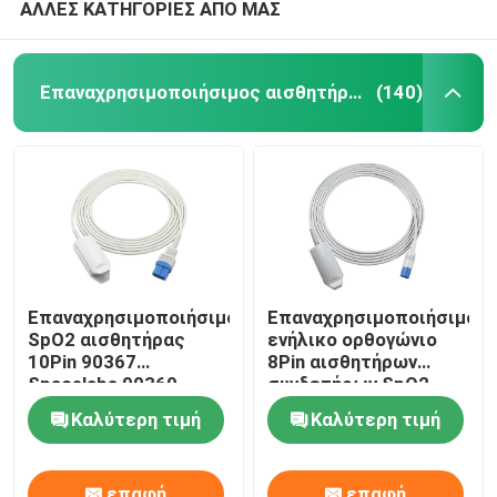
ΑΛΛΕΣ ΚΑΤΗΓΟΡΙΕΣ ΑΠΟ ΜΑΣ
Επαναχρησιμοποιήσιμος αισθητήρας spO2
(140)
Επαναχρησιμοποιήσιμος
Επαναχρησιμοποιήσιμο
SpO2 αισθητήρας
ενήλικο ορθογώνιο
10Pin 90367
8Pin αισθητήρων
Spacelabs 90369
συνδετήρων SpO2
ενήλικος αισθητήρας
δάχτυλων της PH
Καλύτερη τιμή
Καλύτερη τιμή
συνδετήρων SpO2
M1196A
δάχτυλων
επαφή
επαφή