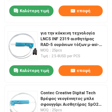
έλεγχος υφάσματος
Καλύτερη τιμή
επαφή
για την κόκκινη τεχνολογία
LNCS INF 2319 αισθητήρας
RAD-5 ουράνιων τόξων μ-asi-
Mo 2328 1777 1861 μίας
MOQ：25pcs
χρήσης SpO2 μπλε νήπιο spong
Τιμή：2.5-8USD per PCS
ριζικός-7
Καλύτερη τιμή
επαφή
Σπίτι
Contec Creative Digital Tech
Προϊόντα
Βρέφος νεογέννητος μπλε
σφουγγάρι Αισθητήρας SpO2
για CMS60 CMS60C CMS60CW
Περίπου εμείς
MOQ：25pcs