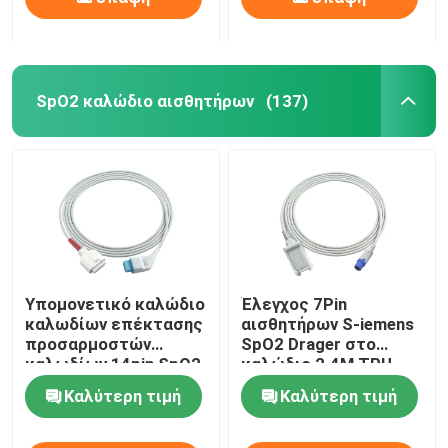
SpO2 καλώδιο αισθητήρων
(137)
Υπομονετικό καλώδιο
Έλεγχος 7Pin
καλωδίων επέκτασης
αισθητήρων S-iemens
προσαρμοστών
SpO2 Drager στο
καλωδίων 14pin SpO2
καλώδιο 2.4M TPU
αισθητήρων Kohden
επέκτασης DB9 SpO2
Καλύτερη τιμή
Καλύτερη τιμή
for M-asi-mo SpO2
Nihon