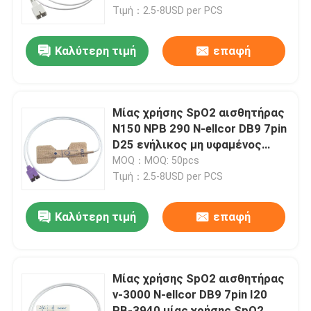
CMS60D
Τιμή：2.5-8USD per PCS
Γύρος εργοστασίων
Καλύτερη τιμή
επαφή
Ποιοτικός έλεγχος
Μίας χρήσης SpO2 αισθητήρας
Μας ελάτε σε επαφή με
N150 NPB 290 N-ellcor DB9 7pin
D25 ενήλικος μη υφαμένος
μίας χρήσης SpO2 έλεγχος
MOQ：MOQ: 50pcs
Ειδήσεις
υφάσματος
Τιμή：2.5-8USD per PCS
Περιπτώσεις
Καλύτερη τιμή
επαφή
Ζητήστε ένα απόσπασμα
Μίας χρήσης SpO2 αισθητήρας
ν-3000 N-ellcor DB9 7pin I20
Επαναχρησιμοποιήσιμος αισθητήρας spO2
PB-3940 μίας χρήσης SpO2