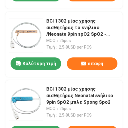
BCI 1302 μίας χρήσης
αισθητήρας το ενήλικο
/Neonate 9pin spO2 SpO2 -
ύφασμα τεντωμάτων
MOQ：25pcs
δερμάτων
Τιμή：2.5-8USD per PCS
Καλύτερη τιμή
επαφή
BCI 1302 μίας χρήσης
αισθητήρας Neonatal ενήλικο
9pin SpO2 μπλε Spong Spo2
MOQ：25pcs
Τιμή：2.5-8USD per PCS