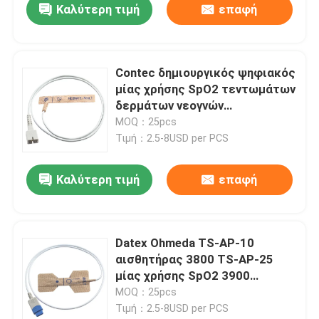
Καλύτερη τιμή
επαφή
Contec δημιουργικός ψηφιακός
μίας χρήσης SpO2 τεντωμάτων
δερμάτων νεογνών
τεχνολογίας ενήλικος
MOQ：25pcs
αισθητήρας υφάσματος για
Τιμή：2.5-8USD per PCS
CMS 6000 CMS 6500 CMS 6800
Καλύτερη τιμή
επαφή
Datex Ohmeda TS-AP-10
αισθητήρας 3800 TS-AP-25
μίας χρήσης SpO2 3900
ενήλικος μίας χρήσης SpO2
MOQ：25pcs
του /Neonate μη υφαμένος
Τιμή：2.5-8USD per PCS