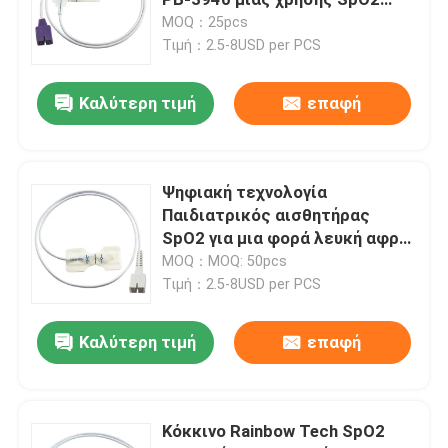
νηπίων άσπρος έλεγχος αφρού
MOQ：25pcs
Τιμή：2.5-8USD per PCS
Μίας χρήσης αισθητήρας SPO2
Καλύτερη τιμή
επαφή
SpO2 καλώδιο αισθητήρων
Καλώδια και Leadwires ECG
Ψηφιακή τεχνολογία
Παιδιατρικός αισθητήρας
SpO2 για μια φορά λευκή αφρό
Καλώδιο EKG
για ECG1200G PM50 PM60D
MOQ：MOQ: 50pcs
Τιμή：2.5-8USD per PCS
Καλώδιο κορμών ECG
Καλύτερη τιμή
επαφή
ECG Leadwires
Κόκκινο Rainbow Tech SpO2
Συνδετήρας ηλεκτροδίων ECG