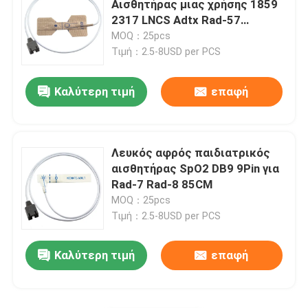
Αισθητήρας μιας χρήσης 1859
2317 LNCS Adtx Rad-57
Ραδιο διαφανές καλώδιο
Radical-7
MOQ：25pcs
Τιμή：2.5-8USD per PCS
Καλώδιο ECG holter
Καλύτερη τιμή
επαφή
Καλώδιο προσαρμοστών IBP
Λευκός αφρός παιδιατρικός
Μετατροπέας IBP
αισθητήρας SpO2 DB9 9Pin για
Rad-7 Rad-8 85CM
MOQ：25pcs
Καλώδιο ελέγχων θερμοκρασίας
Τιμή：2.5-8USD per PCS
Μανσέτα NIBP
Καλύτερη τιμή
επαφή
Σωλήνας επέκτασης NIBP