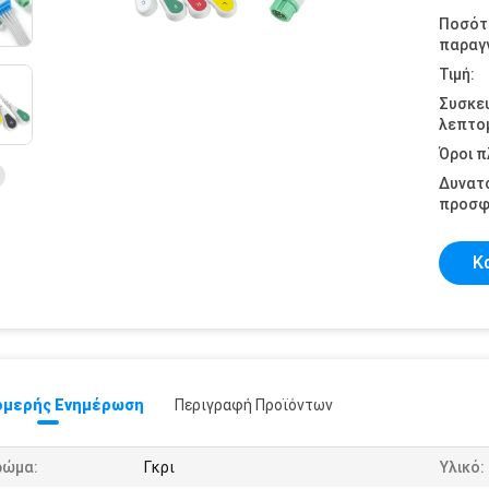
Ποσότ
παραγγ
Τιμή:
Συσκε
λεπτομ
Όροι 
Δυνατ
προσφ
Κ
μερής Ενημέρωση
Περιγραφή Προϊόντων
ρώμα:
Γκρι
Υλικό: