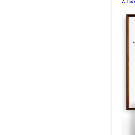
7. Πισ