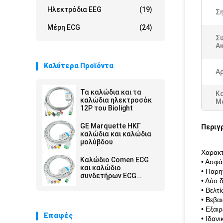
Ηλεκτρόδια EEG
(19)
Ση
Μέρη ECG
(24)
Σ
Ακ
Καλύτερα Προϊόντα
Α
Τα καλώδια και τα
Κ
καλώδια ηλεκτροσόκ
Μ
12P του Biolight
GE Marquette ΗΚΓ
Περιγ
καλώδια και καλώδια
μολύβδου
Χαρακτ
Καλώδιο Comen ECG
• Ασφά
και καλώδιο
• Παρη
συνδετήρων ECG
• Δύο 
συνδετήρων 12Pin IEC
• Βελτ
Leadwires 5Lead
• Βεβαι
• Εξαι
Επαφές
• Ιδανι