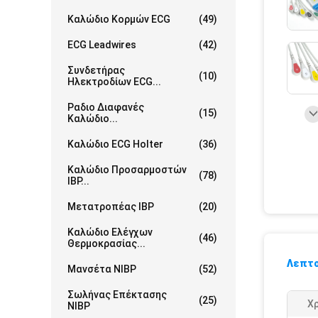
Καλώδιο Κορμών ECG
(49)
ECG Leadwires
(42)
Συνδετήρας
(10)
Ηλεκτροδίων ECG...
Ραδιο Διαφανές
(15)
Καλώδιο...
Καλώδιο ECG Holter
(36)
Καλώδιο Προσαρμοστών
(78)
IBP...
Μετατροπέας IBP
(20)
Καλώδιο Ελέγχων
(46)
Θερμοκρασίας...
Λεπτο
Μανσέτα NIBP
(52)
Σωλήνας Επέκτασης
(25)
Χ
NIBP