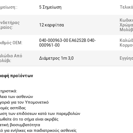
μείωση::
5 Σημείωση
Τελικό
Κωδικ
υνδετήρας
12 καρφίτσα
Χρώμα
ραίος:
Μολύβ
040-000963-00 EA6252B 040-
Καλώδ
ριθμός OEM:
000961-00
Κορμο
αλώδιο Από
Διάμετρος 1m 3,0
Εγγύησ
ολύβι:
ραφή προϊόντων
ηριστικά:
λεια των ασθενών
γοριά για τον Υπομονετικό
δομές ασπίδας
ίωση των επιδόσεων κατά των παρεμβολών
ωθείτε ότι το σήμα είναι ακριβές
ρετική βιοσυμβατότητα
κό για ενήλικες και παιδιατρικούς ασθενείς