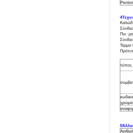
Penlon
4Τεχν
Καλώδι
Σύνδεσ
Πιν: χ
Σύνδεσ
Τέρμα 
Πρότυπ
τύπος 
συμβα
κωδικ
χρώμα
αναφορ
5Άλλα
Αριθμό