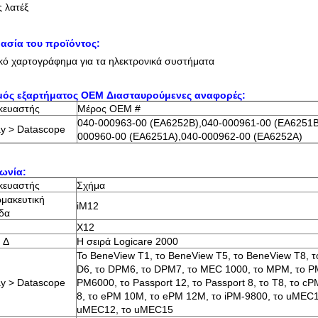
ς λατέξ
ασία του προϊόντος:
κό χαρτογράφημα για τα ηλεκτρονικά συστήματα
μός εξαρτήματος OEM Διασταυρούμενες αναφορές:
κευαστής
Μέρος OEM #
040-000963-00 (EA6252B),040-000961-00 (EA6251B
y > Datascope
000960-00 (EA6251A),040-000962-00 (EA6252A)
ωνία:
κευαστής
Σχήμα
μακευτική
iM12
δα
X12
ή Δ
Η σειρά Logicare 2000
Το BeneView T1, το BeneView T5, το BeneView T8, τ
D6, το DPM6, το DPM7, το MEC 1000, το MPM, το P
y > Datascope
PM6000, το Passport 12, το Passport 8, το T8, το cP
8, το ePM 10M, το ePM 12M, το iPM-9800, το uMEC1
uMEC12, το uMEC15