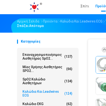
Σπίτι
Προϊό
Αρχική Σελίδα
Προϊόντα
Καλώδια Και Leadwires ECG
Σπάζει Απότομα
Κατηγορίες
Επαναχρησιμοποιήσιμος
(137)
Αισθητήρας SpO2...
Μίας Χρήσης Αισθητήρας
(66)
SPO2...
SpO2 Καλώδιο
(134)
Αισθητήρων
Καλώδια Και Leadwires
(124)
ECG
Καλώδιο EKG
(62)