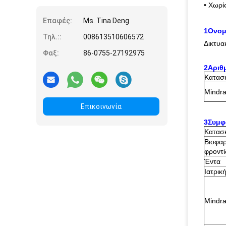
• Χωρί
Επαφές:
Ms. Tina Deng
1Ονομ
Τηλ.::
008613510606572
Δικτυα
Φαξ:
86-0755-27192975
2Αριθ
Κατασ
Mindra
Επικοινωνία
3Συμφ
Κατασ
Βιοφαρ
φροντί
Έντα
Ιατρικ
Mindra