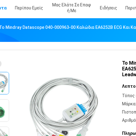
Μας Ελάτε Σε Επαφ
ντα
Περίπου Εμείς
Ειδήσεις
Περι
Ή Με
Το Mindray Datascope 040-000963-00 Καλώδια EA6252B ECG Και Κα
Το Mi
EA625
Leadw
Λεπτο
Τόπος 
Μάρκα
Πιστοπ
Αριθμό
Πληρω