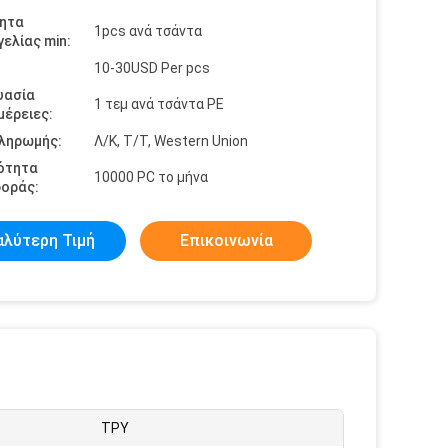
ητα
1pcs ανά τσάντα
ελίας min:
10-30USD Per pcs
υασία
1 τεμ ανά τσάντα PE
έρειες:
πληρωμής:
Λ/Κ, Τ/Τ, Western Union
ότητα
10000 PC το μήνα
οράς:
αλύτερη Τιμή
Επικοινωνία
ΤΡΥ