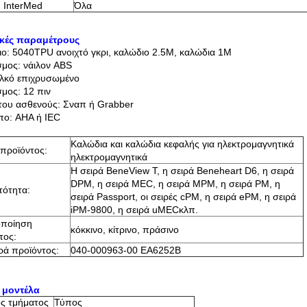
 InterMed
Όλα
ικές παραμέτρους
ο: 5040TPU ανοιχτό γκρι, καλώδιο 2.5M, καλώδια 1M
μος: νάιλον ABS
αλκό επιχρυσωμένο
μος: 12 πιν
του ασθενούς: Σναπ ή Grabber
ο: AHA ή IEC
Καλώδια και καλώδια κεφαλής για ηλεκτρομαγνητικά
προϊόντος:
ηλεκτρομαγνητικά
Η σειρά BeneView T, η σειρά Beneheart D6, η σειρά
DPM, η σειρά MEC, η σειρά MPM, η σειρά PM, η
τότητα:
σειρά Passport, οι σειρές cPM, η σειρά ePM, η σειρά
iPM-9800, η σειρά uMEC
κλπ.
οποίηση
κόκκινο, κίτρινο, πράσινο
τος:
ά προϊόντος:
040-000963-00 EA6252Β
 μοντέλα
ς τμήματος
Τύπος