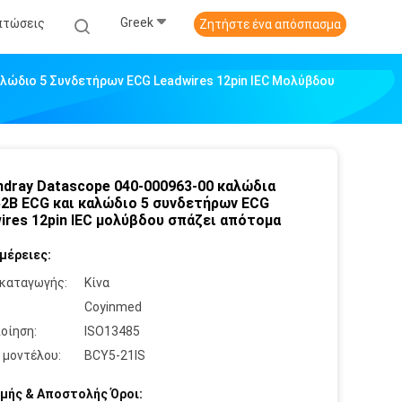
Greek
πτώσεις
Ζητήστε ένα απόσπασμα
λώδιο 5 Συνδετήρων ECG Leadwires 12pin IEC Μολύβδου
ndray Datascope 040-000963-00 καλώδια
2B ECG και καλώδιο 5 συνδετήρων ECG
ires 12pin IEC μολύβδου σπάζει απότομα
μέρειες:
καταγωγής:
Κίνα
:
Coyinmed
οίηση:
ISO13485
 μοντέλου:
BCY5-21IS
μής & Αποστολής Όροι: