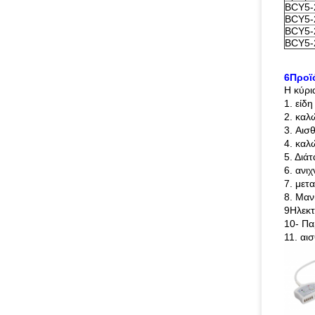
BCY5-
BCY5-
BCY5-
BCY5-
6Προϊό
Η κύρι
1. είδ
2. καλ
3. Αισ
4. καλ
5. Διά
6. ανι
7. μετ
8. Μαν
9Ηλεκτ
10- Πα
11. α