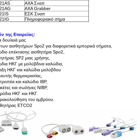
21AS
ΑΧΑ Σναπ
21AG
ΑΧΑ Grabber
21IS
ΕΣΚ Σναπ
21IG
Πληροφοριακό σήμα
ν της Εταιρείας:
α δουλειά μας
η των αισθητήρων Spo2 για διαφορετικά εμπορικά σήματα,
ώδιο επέκτασης αισθητήρα Spo2,
θητήρας SP2 μιας χρήσης,
ώδια ΗΚΓ με μολύβδινα καλώδια,
ταξη ΗΚΓ και καλώδια μολύβδου
χνευτής θερμοκρασίας,
ατροπέα και καλώδιο IBP,
ικέτες και σωλήνες NIBP,
ρόδια ΗΚΓ και ΗΚΓ.
ρακολούθηση του εμβρύου.
ισθητήρας ETCO2