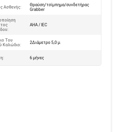
Θραύση/τσίμπημα/συνδετήρας
ς Ασθενής:
Grabber
οποίηση
τος
AHA / IEC
δου:
ιο Του
2Διάμετρο 5,0 μ.
ύ Καλώδιο:
η:
6 μήνες