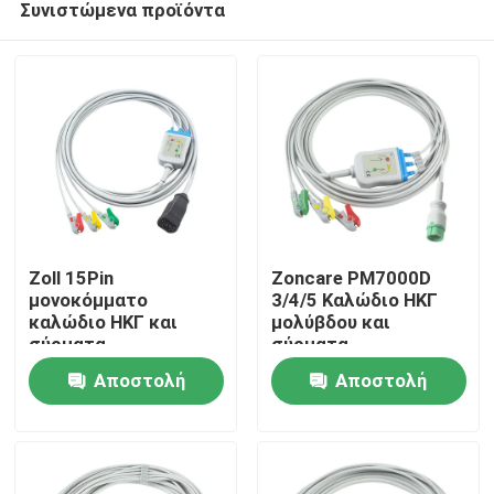
Συνιστώμενα προϊόντα
Zoll 15Pin
Zoncare PM7000D
μονοκόμματο
3/4/5 Καλώδιο ΗΚΓ
καλώδιο ΗΚΓ και
μολύβδου και
σύρματα
σύρματα
Σπίτι
ηλεκτροδίων
ηλεκτροδίων
Αποστολή
Αποστολή
Προϊόντα
ερώτησης
ερώτησης
Περίπου εμείς