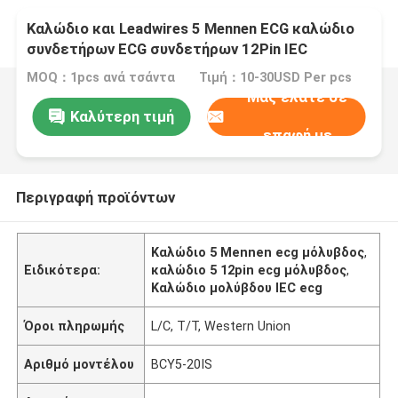
Καλώδιο και Leadwires 5 Mennen ECG καλώδιο
συνδετήρων ECG συνδετήρων 12Pin IEC
μολύβδου
MOQ：1pcs ανά τσάντα
Τιμή：10-30USD Per pcs
Μας ελάτε σε
Καλύτερη τιμή
επαφή με
Περιγραφή προϊόντων
Καλώδιο 5 Mennen ecg μόλυβδος
,
Ειδικότερα:
καλώδιο 5 12pin ecg μόλυβδος
,
Καλώδιο μολύβδου IEC ecg
Όροι πληρωμής
L/C, T/T, Western Union
Αριθμό μοντέλου
BCY5-20IS