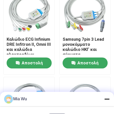
Γύρος εργοστασίων
Ποιοτικός έλεγχος
Καλώδιο ECG Infinium
Samsung 7pin 3 Lead
DRE Infitron II, Omni III
μονοκόμματο
Μας ελάτε σε επαφή με
και καλώδια
καλώδιο ΗΚΓ και
ηλεκτροδίων
σύρματα
ηλεκτροδίων
Αποστολή
Αποστολή
Ειδήσεις
ερώτησης
ερώτησης
Περιπτώσεις
Ζητήστε ένα απόσπασμα
Mia Wu
Επαναχρησιμοποιήσιμος αισθητήρας spO2