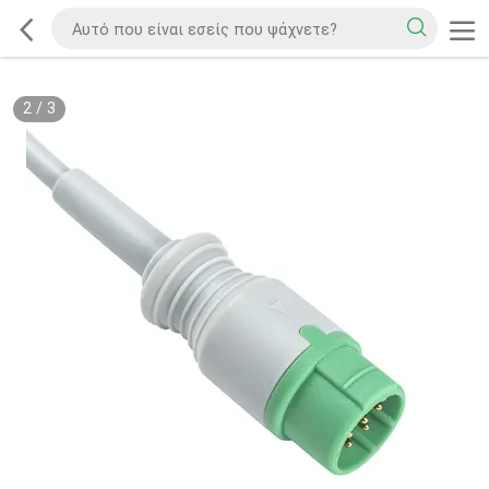
2
/
3