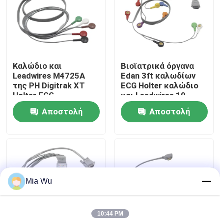
Γύρος εργοστασίων
Ποιοτικός έλεγχος
Καλώδιο και
Βιοϊατρικά όργανα
Leadwires M4725A
Edan 3ft καλωδίων
της PH Digitrak XT
ECG Holter καλώδιο
Μας ελάτε σε επαφή με
Holter ECG
και Leadwires 10
μολύβδου ECG
Αποστολή
Αποστολή
Ειδήσεις
ερώτησης
ερώτησης
Περιπτώσεις
Mia Wu
Ζητήστε ένα απόσπασμα
Επαναχρησιμοποιήσιμος αισθητήρας spO2
10:44 PM