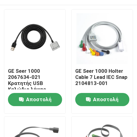
GE Seer 1000
GE Seer 1000 Holter
2067634-021
Cable 7 Lead IEC Snap
Κρατητής USB
2104813-001
Καλώδιο λήψης
Κρατητής
Σπίτι
Αποστολή
Αποστολή
καταγραφής
Διαγνωστική
ερώτησης
ερώτησης
Προϊόντα
Περίπου εμείς