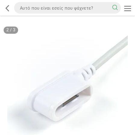
2
/
3