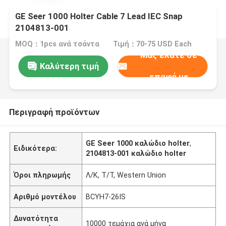
GE Seer 1000 Holter Cable 7 Lead IEC Snap
2104813-001
MOQ：1pcs ανά τσάντα
Τιμή：70-75 USD Each
Μας ελάτε σε
Καλύτερη τιμή
επαφή με
Περιγραφή προϊόντων
GE Seer 1000 καλώδιο holter
,
Ειδικότερα:
2104813-001 καλώδιο holter
Όροι πληρωμής
Λ/Κ, Τ/Τ, Western Union
Αριθμό μοντέλου
BCYH7-26IS
Δυνατότητα
10000 τεμάχια ανά μήνα