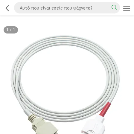
1
/
1