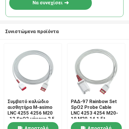
Να συνεχίσει
Συνιστώμενα προϊόντα
Σπίτι
Συμβατό καλώδιο
ΡΑΔ-97 Rainbow Set
αισθητήρα M-asimo
SpO2 Probe Cable
Προϊόντα
LNC 4255 4256 M20
LNC 4253 4254 M20-
-12 SpO2 μήκους 2,5
10 M20-14 1 Ft
M
Περίπου εμείς
Αποστολή
Αποστολή