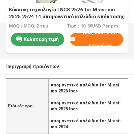
Κόκκινη τεχνολογία LNCS 2526 for M-asi-mo
2525 2524 14 υπομονετικό καλώδιο επέκτασης
προσαρμοστών καλωδίων SpO2 αισθητήρων
MOQ：MOQ: 2 τεμ
Τιμή：10-30USD Per pcs
καρφιτσών SpO2
Μας ελάτε σε
Καλύτερη τιμή
επαφή με
Περιγραφή προϊόντων
υπομονετικό καλώδιο for M-asi-
mo 2526 lncs
,
υπομονετικό καλώδιο for M-asi-
Ειδικότερα:
mo 2525 lncs
,
υπομονετικό καλώδιο for M-asi-
mo 2524