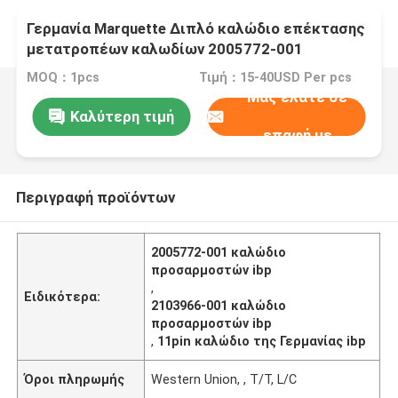
Γερμανία Marquette Διπλό καλώδιο επέκτασης
μετατροπέων καλωδίων 2005772-001
2103966-001 11pin προσαρμοστών IBP
MOQ：1pcs
Τιμή：15-40USD Per pcs
Μας ελάτε σε
Καλύτερη τιμή
επαφή με
Περιγραφή προϊόντων
2005772-001 καλώδιο
προσαρμοστών ibp
,
Ειδικότερα:
2103966-001 καλώδιο
προσαρμοστών ibp
,
11pin καλώδιο της Γερμανίας ibp
Όροι πληρωμής
Western Union, , T/T, L/C