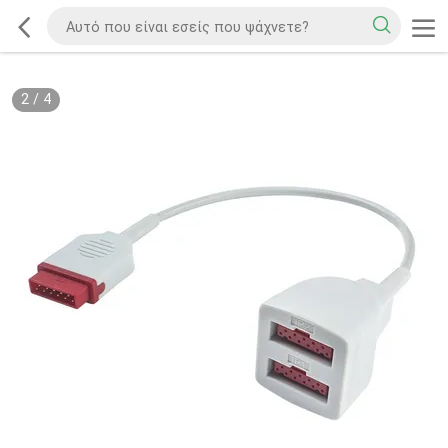
2
/
4