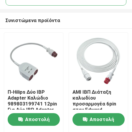
Συνιστώμενα προϊόντα
Π-Hilips Δύο IBP
ΑΜΙ ΙΒΠ Διάταξη
Σπίτι
Adapter Καλώδιο
καλωδίου
989803199741 12pin
προσαρμογέα 6pin
Για Δύο IBP Adapter
στον Edward
Προϊόντα
Connector Welch Allyn
Αποστολή
Αποστολή
Propaq 102 104 106
205 Encore 106EL
Περίπου εμείς
ερώτησης
ερώτησης