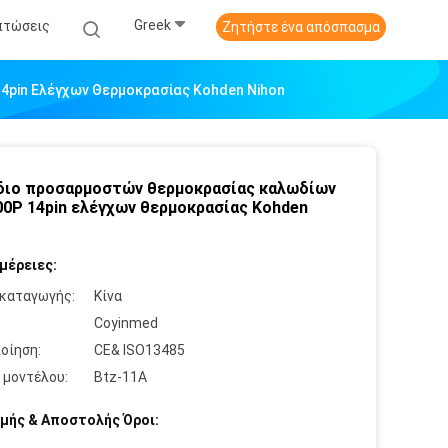
Greek
πτώσεις
Ζητήστε ένα απόσπασμα
pin Ελέγχων Θερμοκρασίας Kohden Nihon
ιο προσαρμοστών θερμοκρασίας καλωδίων
00P 14pin ελέγχων θερμοκρασίας Kohden
μέρειες:
καταγωγής:
Κίνα
:
Coyinmed
οίηση:
CE& ISO13485
 μοντέλου:
Btz-11A
μής & Αποστολής Όροι: