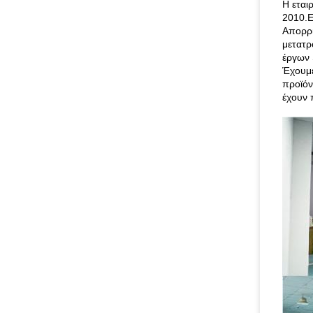
Η εται
2010.Ε
Απορρί
μετατρ
έργων 
Έχουμε
προϊόν
έχουν 