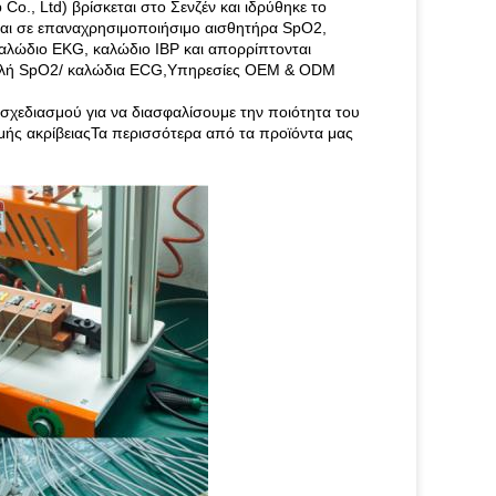
Co., Ltd) βρίσκεται στο Σενζέν και ιδρύθηκε το
εται σε επαναχρησιμοποιήσιμο αισθητήρα SpO2,
λώδιο EKG, καλώδιο IBP και απορρίπτονται
ιτελή SpO2/ καλώδια ECG,Υπηρεσίες OEM & ODM
σχεδιασμού για να διασφαλίσουμε την ποιότητα του
μής ακρίβειαςΤα περισσότερα από τα προϊόντα μας