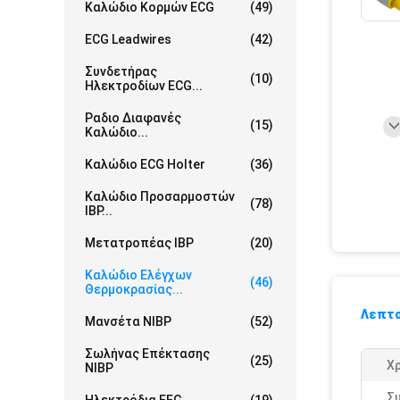
Καλώδιο Κορμών ECG
(49)
ECG Leadwires
(42)
Συνδετήρας
(10)
Ηλεκτροδίων ECG...
Ραδιο Διαφανές
(15)
Καλώδιο...
Καλώδιο ECG Holter
(36)
Καλώδιο Προσαρμοστών
(78)
IBP...
Μετατροπέας IBP
(20)
Καλώδιο Ελέγχων
(46)
Θερμοκρασίας...
Λεπτο
Μανσέτα NIBP
(52)
Σωλήνας Επέκτασης
(25)
Χ
NIBP
Σ