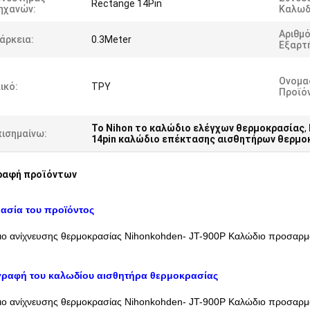
Rectange 14Pin
ηχανών:
Καλωδ
Αριθμ
άρκεια:
0.3Meter
Εξαρτ
Ονομα
ικό:
ΤΡΥ
Προϊό
Το Nihon το καλώδιο ελέγχων θερμοκρασίας
,
πισημαίνω:
14pin καλώδιο επέκτασης αισθητήρων θερμο
ραφή προϊόντων
ασία του προϊόντος
ο ανίχνευσης θερμοκρασίας Nihonkohden- JT-900P Καλώδιο προσαρμ
γραφή του καλωδίου αισθητήρα θερμοκρασίας
ο ανίχνευσης θερμοκρασίας Nihonkohden- JT-900P Καλώδιο προσαρμογ