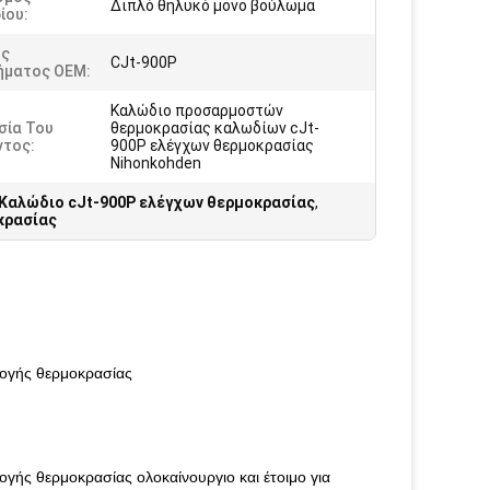
Διπλό θηλυκό μονο βούλωμα
ίου:
ός
CJt-900P
ήματος OEM:
Καλώδιο προσαρμοστών
σία Του
θερμοκρασίας καλωδίων cJt-
ντος:
900P ελέγχων θερμοκρασίας
Nihonkohden
Καλώδιο cJt-900P ελέγχων θερμοκρασίας
,
κρασίας
ογής θερμοκρασίας
ής θερμοκρασίας ολοκαίνουργιο και έτοιμο για