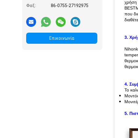
χρήση 
Φαξ:
86-0755-27192975
BESTME
που δι
διαθέτ
3. Χρ
Επικοινωνία
Nihonk
temper
θερμοκ
θερμοκ
4. Συ
Το καλ
Μοντόφ
Μονιτέ
5. Πισ