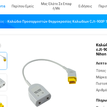
Μας Ελάτε Σε Επαφ
ντα
Περίπου Εμείς
Ειδήσεις
Περι
Ή Με
ίας
Καλώδιο Προσαρμοστών Θερμοκρασίας Καλωδίων CJt-900P 14
Καλώδ
cJt-9
Nihon
Λεπτο
Τόπος 
Μάρκα
Πιστοπ
Αριθμό
Πληρω