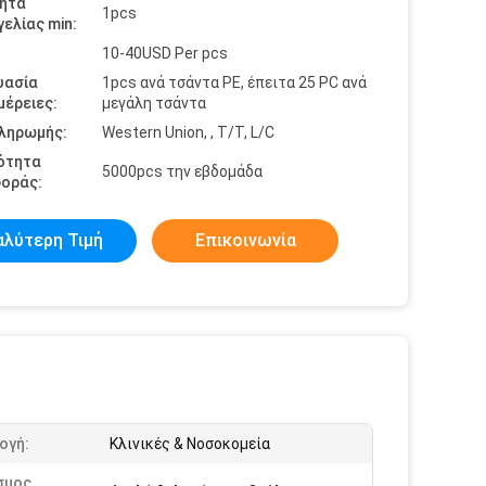
ητα
1pcs
ελίας min:
10-40USD Per pcs
υασία
1pcs ανά τσάντα PE, έπειτα 25 PC ανά
έρειες:
μεγάλη τσάντα
πληρωμής:
Western Union, , T/T, L/C
ότητα
5000pcs την εβδομάδα
οράς:
αλύτερη Τιμή
Επικοινωνία
ογή:
Κλινικές & Νοσοκομεία
σμος