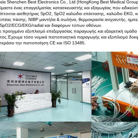
ρεία Shenzhen Best Electronics Co., Ltd (HongKong Best Medical Group 
ίμαστε ένας επαγγελματίας κατασκευαστής και εξαγωγέας που ειδικεύ
πτονται αισθητήρας SpO2, SpO2 καλώδιο επέκτασης, καλώδιο EKG, κα
οπέας πίεσης, NIBP μαντήλα & σωλήνα, θερμοκρασία ανιχνευτής, ημ
SpO2/ECG/EKG/radial και διαφόρων τύπων οθόνων.
 προηγμένο εξοπλισμό επεξεργασίας παραγωγής και εξαιρετική ομάδα 
τος.Έχουμε τόσο νομικά πιστοποιητικά παραγωγής και εξοπλισμό δοκι
περάσει την πιστοποίηση CE και ISO 13485.