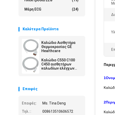
Ηλεκτρόδια EEG
(19)
Μ
Μέρη ECG
(24)
Δι
Καλύτερα Προϊόντα
Υλ
Καλώδιο Αισθητήρα
Θερμοκρασίας GE
Ε
Healthcare
Καλώδιο C550 C100
C450 αισθητήρων
Περιγ
καλωδίων ελέγχων
θερμοκρασίας
ασπίδων αέρα Draeger
1Ονομ
Καλώδι
Επαφές
2Περι
Επαφές:
Ms. Tina Deng
Τηλ.::
008613510606572
Καλώδι