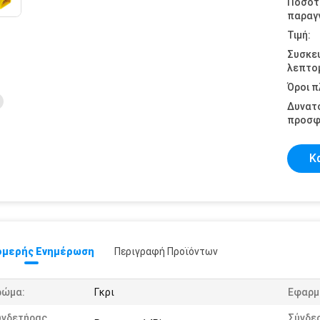
Ποσότ
παραγγ
Τιμή:
Συσκε
λεπτομ
Όροι 
Δυνατ
προσφ
Κ
μερής Ενημέρωση
Περιγραφή Προϊόντων
ρώμα:
Γκρι
Εφαρμ
υνδετήρας
Σύνδε