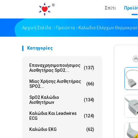
Σπίτι
Προϊό
Αρχική Σελίδα
Προϊόντα
Καλώδιο Ελέγχων Θερμοκρασ
Κατηγορίες
Επαναχρησιμοποιήσιμος
(137)
Αισθητήρας SpO2...
Μίας Χρήσης Αισθητήρας
(66)
SPO2...
SpO2 Καλώδιο
(134)
Αισθητήρων
Καλώδια Και Leadwires
(124)
ECG
Καλώδιο EKG
(62)