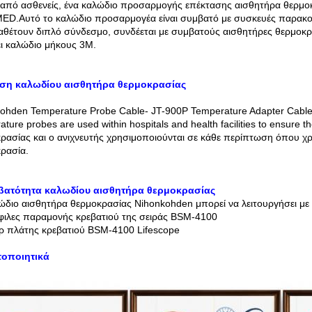
από ασθενείς, ένα καλώδιο προσαρμογής επέκτασης αισθητήρα θερμοκ
D.Αυτό το καλώδιο προσαρμογέα είναι συμβατό με συσκευές παρακο
αθέτουν διπλό σύνδεσμο, συνδέεται με συμβατούς αισθητήρες θερμοκρ
ει καλώδιο μήκους 3M.
ήση καλωδίου αισθητήρα θερμοκρασίας
ohden Temperature Probe Cable- JT-900P Temperature Adapter Cable s
ature probes are used within hospitals and health facilities to ensure 
ρασίας και ο ανιχνευτής χρησιμοποιούνται σε κάθε περίπτωση όπου χρε
ρασία.
μβατότητα καλωδίου αισθητήρα θερμοκρασίας
ώδιο αισθητήρα θερμοκρασίας Nihonkohden μπορεί να λειτουργήσει με
ιλες παραμονής κρεβατιού της σειράς BSM-4100
ρ πλάτης κρεβατιού BSM-4100 Lifescope
τοποιητικά