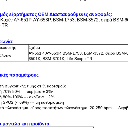
μός εξαρτήματος OEM Διασταυρούμενες αναφορές:
 Κοχέν AY-651P, AY-653P, BSM-1753, BSM-3572, σειρά BSM-
e TR
φωνία:
κευαστής
Σχήμα
ΑΥ-651P, AY-653P, BSM-1753, BSM-3572, σειρά BSM
Κόντεν
6501K, BSM-6701K, Life Scope TR
ικές παραμέτρους
η συγκριτικής τιμής σε % κορεσμού:
ή 70%-80% --- ακρίβεια ± 3%·
ή 80%-100% --- ακρίβεια ± 2%·
ή SPO2 (< 69%) --- μη καθορισμένη
ό πλεονέκτημα: εύρος ποσοτήτων πλεονέκτημα: 20-250 bpm --- Ακριβ
 μοντέλα και προϊόντα