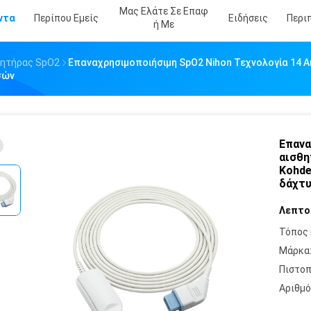
Μας Ελάτε Σε Επαφ
ντα
Περίπου Εμείς
Ειδήσεις
Περι
Ή Με
θητήρας SpO2
Επαναχρησιμοποιήσιμη SpO2 Nihon Τεχνολογία 14 Α
σών
Επανα
αισθη
Kohde
δάχτ
Λεπτο
Τόπος 
Μάρκα
Πιστοπ
Αριθμό