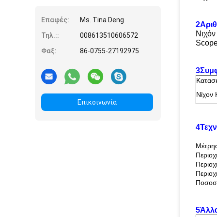
Επαφές:
Ms. Tina Deng
2Αριθ
Νιχόν
Τηλ.::
008613510606572
Scop
Φαξ:
86-0755-27192975
3Συμ
Κατασ
Νίχον 
Επικοινωνία
4Τεχν
Μέτρησ
Περιοχ
Περιοχ
Περιοχ
Ποσοστ
5Άλλα