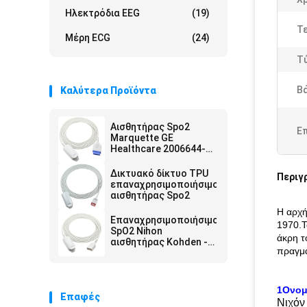
Ηλεκτρόδια EEG
(19)
Τε
Μέρη ECG
(24)
Τ
Β
Καλύτερα Προϊόντα
Αισθητήρας Spo2
Ε
Marquette GE
Healthcare 2006644-
001
Δικτυακό δίκτυο TPU
Περιγ
επαναχρησιμοποιήσιμος
αισθητήρας Spo2
Η αρχή
Επαναχρησιμοποιήσιμος
1970.Τ
SpO2 Nihon
άκρη τ
αισθητήρας Kohden -
πραγμα
ενήλικος αισθητήρας
συνδετήρων SpO2
δάχτυλων tl-201T DB9
1Ονομ
Επαφές
Νιχόν