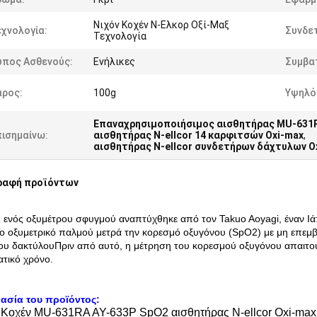
Νιχόν Κοχέν Ν-Ελκορ Οξί-Μαξ
χνολογία:
Συνδε
Τεχνολογία
ύπος Ασθενούς:
Ενήλικες
Συμβα
άρος:
100g
Υψηλό
Επαναχρησιμοποιήσιμος αισθητήρας MU-631
πισημαίνω:
αισθητήρας N-ellcor 14 καρφιτσών Oxi-max
,
αισθητήρας N-ellcor συνδετήρων δάχτυλων O
ραφή προϊόντων
 ενός οξυμέτρου σφυγμού αναπτύχθηκε από τον Takuo Aoyagi, έναν Ιά
ο οξυμετρικό παλμού μετρά την κορεσμό οξυγόνου (SpO2) με μη επεμ
ου δακτύλουΠριν από αυτό, η μέτρηση του κορεσμού οξυγόνου απαιτού
τικό χρόνο.
ασία του προϊόντος:
 Κοχέν ΜU-631RA AY-633P SpO2 αισθητήρας N-ellcor Oxi-max t