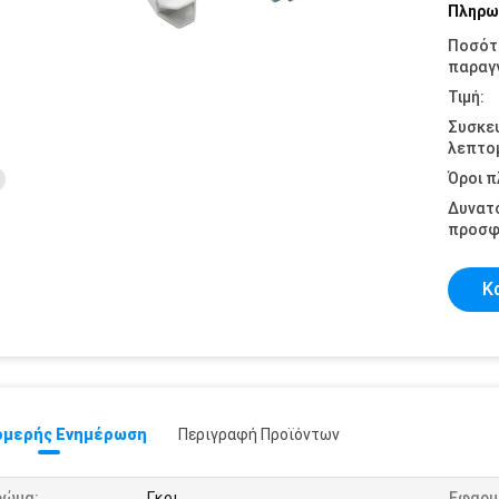
Πληρω
Ποσότ
παραγγ
Τιμή:
Συσκε
λεπτομ
Όροι 
Δυνατ
προσφ
Κ
μερής Ενημέρωση
Περιγραφή Προϊόντων
ρώμα:
Γκρι
Εφαρμ