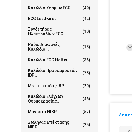
Καλώδιο Κορμών ECG
(49)
ECG Leadwires
(42)
Συνδετήρας
(10)
Ηλεκτροδίων ECG...
Ραδιο Διαφανές
(15)
Καλώδιο...
Καλώδιο ECG Holter
(36)
Καλώδιο Προσαρμοστών
(78)
IBP...
Μετατροπέας IBP
(20)
Καλώδιο Ελέγχων
(46)
Θερμοκρασίας...
Μανσέτα NIBP
(52)
Λεπτο
Σωλήνας Επέκτασης
(25)
NIBP
Χ