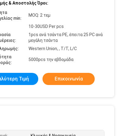
μής & Αποστολής Όροι:
ητα
MOQ: 2 τεμ
ελίας min:
10-30USD Per pcs
υασία
1pcs ανά τσάντα PE, έπειτα 25 PC ανά
έρειες:
μεγάλη τσάντα
πληρωμής:
Western Union, , T/T, L/C
ότητα
5000pcs την εβδομάδα
οράς:
αλύτερη Τιμή
Επικοινωνία
ογή:
Κλινικές & Νοσοκομεία