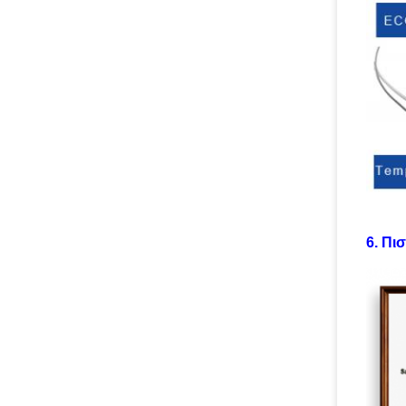
6. Πι