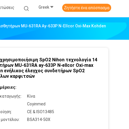
Greek
πτώσεις
Ζητήστε ένα απόσπασμα
ισθητήρων MU-631RA Ay-633P N-Ellcor Oxi-Max Kohden
χρησιμοποιήσιμη SpO2 Nihon τεχνολογία 14
τήρων MU-631RA ay-633P N-ellcor Oxi-max
n ενήλικος έλεγχος συνδετήρων SpO2
υλων καρφιτσών
μέρειες:
καταγωγής:
Κίνα
:
Coyinmed
οίηση:
CE & ISO13485
 μοντέλου:
BSA314-50X