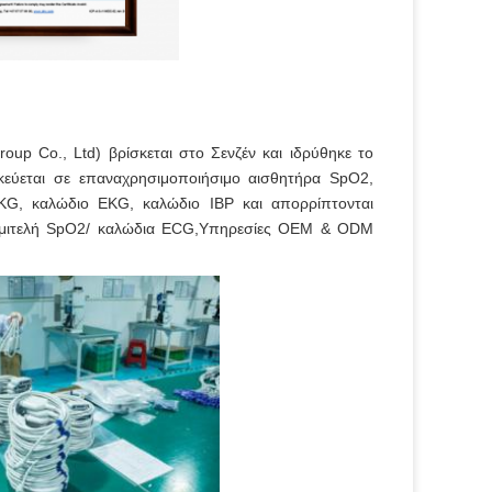
oup Co., Ltd) βρίσκεται στο Σενζέν και ιδρύθηκε το
ικεύεται σε επαναχρησιμοποιήσιμο αισθητήρα SpO2,
KG, καλώδιο EKG, καλώδιο IBP και απορρίπτονται
 ημιτελή SpO2/ καλώδια ECG,Υπηρεσίες OEM & ODM