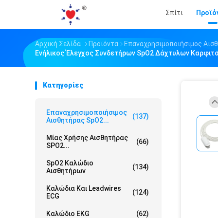
Σπίτι
Προϊό
Αρχική Σελίδα
Προϊόντα
Επαναχρησιμοποιήσιμος Αισ
Ενήλικος Έλεγχος Συνδετήρων SpO2 Δάχτυλων Καρφιτ
Κατηγορίες
Επαναχρησιμοποιήσιμος
(137)
Αισθητήρας SpO2...
Μίας Χρήσης Αισθητήρας
(66)
SPO2...
SpO2 Καλώδιο
(134)
Αισθητήρων
Καλώδια Και Leadwires
(124)
ECG
Καλώδιο EKG
(62)