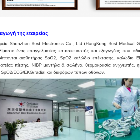
σαγωγή της εταιρείας
ιρεία Shenzhen Best Electronics Co., Ltd (HongKong Best Medical Gr
Είμαστε ένας επαγγελματίας κατασκευαστής και εξαγωγέας που ειδ
ίπτονται αισθητήρας SpO2, SpO2 καλώδιο επέκτασης, καλώδιο E
ροπέας πίεσης, NIBP μαντήλα & σωλήνα, θερμοκρασία ανιχνευτής,
 SpO2/ECG/EKG/radial και διαφόρων τύπων οθόνων.