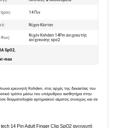
τήρας:
14 Πιν
τό:
Νίχον Κόντεν
Νιχόν Kohden 14Pin ανιχνευτής
 Φως:
ανίχνευσης spo2
RA SpO2
,
xi-max
πωνα ερευνητή Kohden, στις αρχές της δεκαετίας του
βατικό τρόπο μέσω του υπέρυθρου αισθητήρα στην
σε δειγματοληψία αρτηριακού αίματος.συνεχώς και σε
ech 14 Pin Adult Finger Clip SpO2 ανιχνευτή