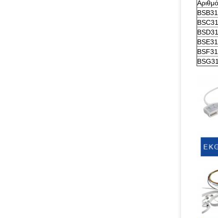
Αριθμό
BSB31
BSC31
BSD31
BSE31
BSF31
BSG31