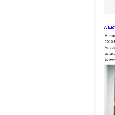
7. Ει
Η ετα
2010.
Απορρ
μετατ
έργων