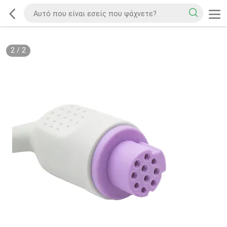
2
/
2