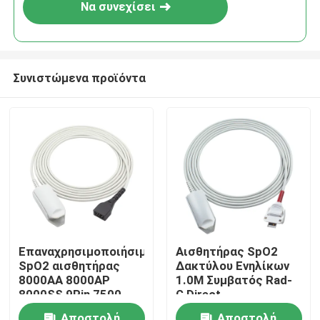
Να συνεχίσει
Συνιστώμενα προϊόντα
Σπίτι
Επαναχρησιμοποιήσιμος
Αισθητήρας SpO2
SpO2 αισθητήρας
Δακτύλου Ενηλίκων
Προϊόντα
8000AA 8000AP
1.0M Συμβατός Rad-
8000SS 9Pin 7500
G Direct
8800 Xpod 3012
Περίπου εμείς
Αποστολή
Αποστολή