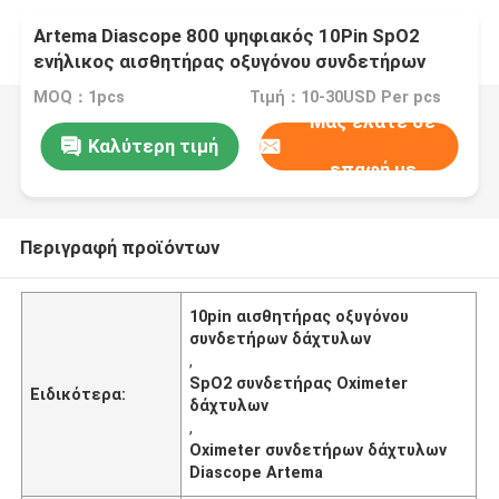
Artema Diascope 800 ψηφιακός 10Pin SpO2
ενήλικος αισθητήρας οξυγόνου συνδετήρων
δάχτυλων αισθητήρων
MOQ：1pcs
Τιμή：10-30USD Per pcs
Μας ελάτε σε
Καλύτερη τιμή
επαφή με
Περιγραφή προϊόντων
10pin αισθητήρας οξυγόνου
συνδετήρων δάχτυλων
,
SpO2 συνδετήρας Oximeter
Ειδικότερα:
δάχτυλων
,
Oximeter συνδετήρων δάχτυλων
Diascope Artema