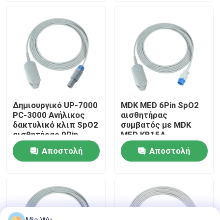
SpO2 δάχτυλων
Γύρος εργοστασίων
Ποιοτικός έλεγχος
Μας ελάτε σε επαφή με
Δημιουργικό UP-7000
MDK MED 6Pin SpO2
PC-3000 Ανήλικος
αισθητήρας
Ειδήσεις
δακτυλικό κλιπ SpO2
συμβατός με MDK
αισθητήρας 9Pin
MED KB15A
3.0M SpO2
Αποστολή
Αποστολή
Περιπτώσεις
ανιχνευτής
ερώτησης
ερώτησης
Ζητήστε ένα απόσπασμα
Επαναχρησιμοποιήσιμος αισθητήρας spO2