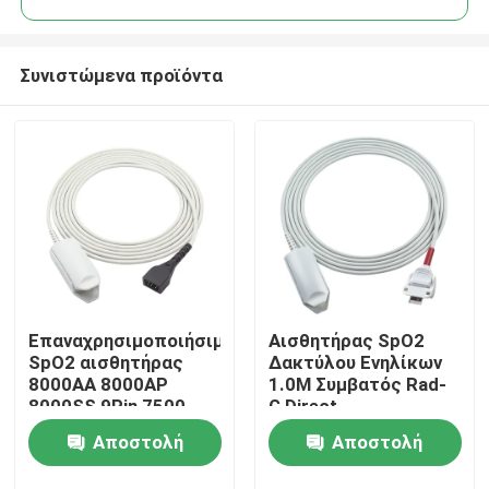
Συνιστώμενα προϊόντα
Επαναχρησιμοποιήσιμος
Αισθητήρας SpO2
Σπίτι
SpO2 αισθητήρας
Δακτύλου Ενηλίκων
8000AA 8000AP
1.0M Συμβατός Rad-
8000SS 9Pin 7500
G Direct
Προϊόντα
8800 Xpod 3012
Αποστολή
Αποστολή
Nonin ενήλικος
έλεγχος συνδετήρων
Περίπου εμείς
ερώτησης
ερώτησης