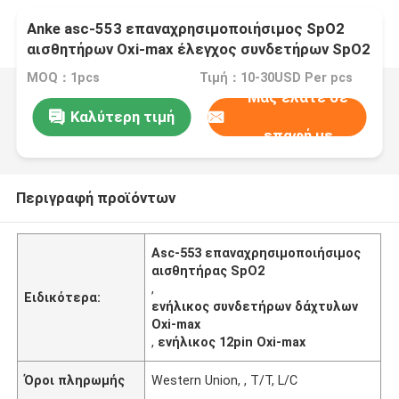
Anke asc-553 επαναχρησιμοποιήσιμος SpO2
αισθητήρων Oxi-max έλεγχος συνδετήρων SpO2
δάχτυλων τεχνολογίας 12Pin ενήλικος
MOQ：1pcs
Τιμή：10-30USD Per pcs
Μας ελάτε σε
Καλύτερη τιμή
επαφή με
Περιγραφή προϊόντων
Asc-553 επαναχρησιμοποιήσιμος
αισθητήρας SpO2
,
Ειδικότερα:
ενήλικος συνδετήρων δάχτυλων
Oxi-max
,
ενήλικος 12pin Oxi-max
Όροι πληρωμής
Western Union, , T/T, L/C