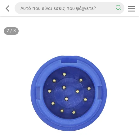
2
/
3