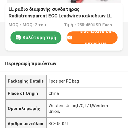
LL ραδιο διαφανής συνδετήρας
Radiatransparent ECG Leadwires καλωδίων LL
MOQ：MOQ: 2 τεμ
Τιμή：250-450USD Each
Μας ελάτε σε
Καλύτερη τιμή
επαφή με
Περιγραφή προϊόντων
Packaging Details
1pcs per PE bag
Place of Origin
China
Western Union,L/C,T/T,Western
Όροι πληρωμής
Union,
Αριθμό μοντέλου
BCFR5-04I