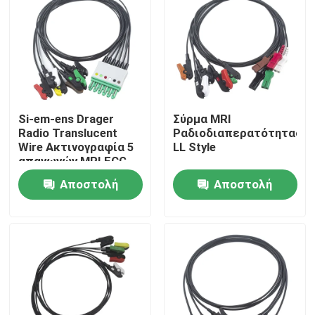
Si-em-ens Drager
Σύρμα MRI
Radio Translucent
Ραδιοδιαπερατότητας
Wire Ακτινογραφία 5
LL Style
απαγωγών MRI ECG
καλώδιο
Αποστολή
Αποστολή
ηλεκτροδίων
ερώτησης
ερώτησης
Σπίτι
Προϊόντα
Περίπου εμείς