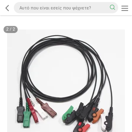
2
/
2