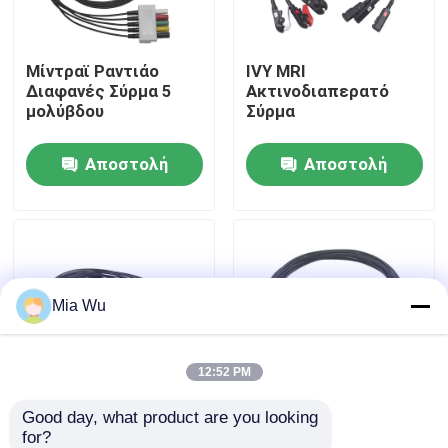
Γύρος εργοστασίων
Μίντραϊ Ραντιάο
IVY MRI
Διαφανές Σύρμα 5
Ακτινοδιαπερατό
μολύβδου
Σύρμα
Ποιοτικός έλεγχος
Αποστολή
Αποστολή
Μας ελάτε σε επαφή με
ερώτησης
ερώτησης
Ειδήσεις
Mia Wu
Περιπτώσεις
Ζητήστε ένα απόσπασμα
12:52 PM
Good day, what product are you looking 
Ραδιο διαφανές
Ραδιο διαφανές
Επαναχρησιμοποιήσιμος αισθητήρας spO2
for?
καλώδιο 10 ύφους
καλώδιο 5 ακτίνα X