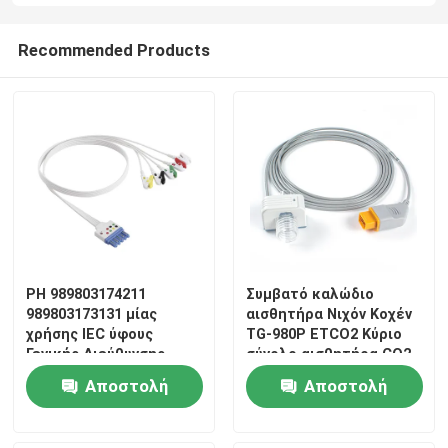
Recommended Products
PH 989803174211
Συμβατό καλώδιο
989803173131 μίας
αισθητήρα Νιχόν Κοχέν
χρήσης IEC ύφους
TG-980P ETCO2 Κύριο
Γενικής Διεύθυνσης
σύνολο αισθητήρα CO2
συνδετήρων DIN
Αποστολή
Αποστολή
Grabber καλωδίων 5
μολύβδου ECG
ερώτησης
ερώτησης