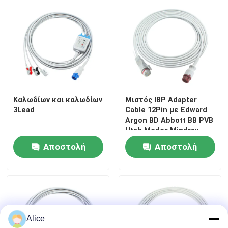
Καλωδίων και καλωδίων
Μιστός IBP Adapter
3Lead
Cable 12Pin με Edward
Argon BD Abbott BB PVB
Utah Medex Mindray
Connector για το BT-710
Αποστολή
Αποστολή
BT-720 BT-740 BT-770
BT-780
ερώτησης
ερώτησης
Alice