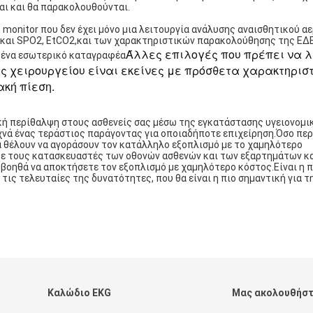
ται και θα παρακολουθούνται.
e monitor που δεν έχει μόνο μια λειτουργία ανάλυσης αναισθητικού αε
ς και SPO2, EtCO2,και των χαρακτηριστικών παρακολούθησης της ΕΔ
Άλλες επιλογές που πρέπει να 
ε ένα εσωτερικό καταγραφέα
ς χειρουργείου είναι εκείνες με πρόσθετα χαρακτηρισ
κή πίεση.
κή περίθαλψη στους ασθενείς σας μέσω της εγκατάστασης υγειονομι
χνά ένας τεράστιος παράγοντας για οποιαδήποτε επιχείρηση.Όσο πε
 θα θέλουν να αγοράσουν τον κατάλληλο εξοπλισμό με το χαμηλότερο
 με τους κατασκευαστές των οθονών ασθενών και των εξαρτημάτων κ
βοηθά να αποκτήσετε τον εξοπλισμό με χαμηλότερο κόστος.Είναι η 
 τις τελευταίες της δυνατότητες, που θα είναι η πιο σημαντική για τ
Καλώδιο EKG
Μας ακολουθήσ