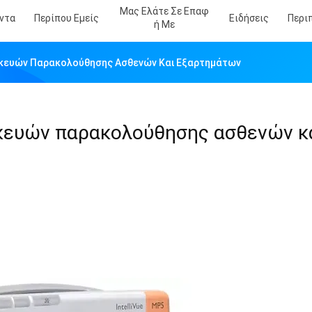
Μας Ελάτε Σε Επαφ
ντα
Περίπου Εμείς
Ειδήσεις
Περι
Ή Με
κευών Παρακολούθησης Ασθενών Και Εξαρτημάτων
κευών παρακολούθησης ασθενών κ