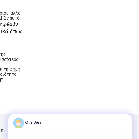
ρίου, αλλά
ΕΠΣε αυτό
ληφθούν
τικά όπως
κής
ρισσότερο
αι τη φήμη
ποιότητα
ην
Mia Wu
τε
Στείλτε μας μήνυμα