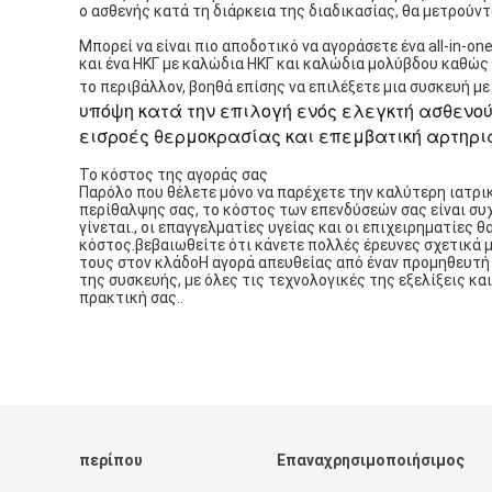
ο ασθενής κατά τη διάρκεια της διαδικασίας, θα μετρούν
Μπορεί να είναι πιο αποδοτικό να αγοράσετε ένα all-in-on
και ένα ΗΚΓ με καλώδια ΗΚΓ και καλώδια μολύβδου καθώ
το περιβάλλον, βοηθά επίσης να επιλέξετε μια συσκευή μ
υπόψη κατά την επιλογή ενός ελεγκτή ασθενού
εισροές θερμοκρασίας και επεμβατική αρτηρια
Το κόστος της αγοράς σας
Παρόλο που θέλετε μόνο να παρέχετε την καλύτερη ιατρι
περίθαλψης σας, το κόστος των επενδύσεών σας είναι συ
γίνεται., οι επαγγελματίες υγείας και οι επιχειρηματίες
κόστος.βεβαιωθείτε ότι κάνετε πολλές έρευνες σχετικά
τους στον κλάδοΗ αγορά απευθείας από έναν προμηθευτή 
της συσκευής, με όλες τις τεχνολογικές της εξελίξεις και
πρακτική σας..
περίπου
Επαναχρησιμοποιήσιμος