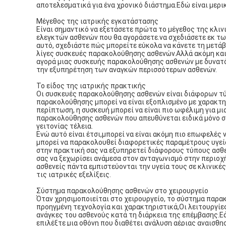
αποτελεσματικά για ένα χρονικό διάστημα.Εδώ είναι μερι
Μέγεθος της ιατρικής εγκατάστασης
Είναι σημαντικό να εξετάσετε πρώτα το μέγεθος της κλιν
ελεγκτών ασθενών που θα αγοράσετε.να σχεδιάσετε εκ τω
αυτό, σχεδιάστε πώς μπορείτε εύκολα να κάνετε τη μετάβ
λίγες συσκευές παρακολούθησης ασθενών.Αλλά ακόμη και α
αγορά μιας συσκευής παρακολούθησης ασθενών με δυνατότ
την εξυπηρέτηση των αναγκών περισσότερων ασθενών.
Το είδος της ιατρικής πρακτικής
Οι συσκευές παρακολούθησης ασθενών είναι διάφορων τύ
παρακολούθησης μπορεί να είναι εξοπλισμένο με χαρακτη
περίπτωση, η συσκευή μπορεί να είναι πιο ωφέλιμη για μ
παρακολούθησης ασθενών που απευθύνεται ειδικά μόνο σε 
γειτονίας τέλεια.
Ενώ αυτό είναι έτσι,μπορεί να είναι ακόμη πιο επωφελέ
μπορεί να παρακολουθεί διαφορετικές παραμέτρους υγεία
στην πρακτική σας να εξυπηρετεί διάφορους τύπους ασθε
σας να ξεχωρίσει ανάμεσα στον ανταγωνισμό στην περιοχή
ασθενείς πάντα εμπιστεύονται την υγεία τους σε κλινικές
τις ιατρικές εξελίξεις.
Σύστημα παρακολούθησης ασθενών στο χειρουργείο
Όταν χρησιμοποιείται στο χειρουργείο, το σύστημα παρακ
προηγμένη τεχνολογία και χαρακτηριστικά,Οι λειτουργίε
ανάγκες του ασθενούς κατά τη διάρκεια της επέμβασης.Εά
επιλέξτε μια οθόνη που διαθέτει ανάλυση αέριας αναισθη