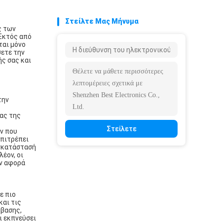
Στείλτε Μας Μήνυμα
ς των
ιΕκτός από
ται μόνο
σετε την
ς σας και
την
ίας της
Στείλετε
ν που
επιτρέπει
εγκατάστασή
έον, οι
ον αφορά
ε πιο
και τις
μβασης,
ι εκπνεύσει