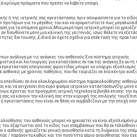
κά κρίσιμα πράγματα που πρέπει να λάβετε υπόψη.:
ικής ή της ιατρικής σας εγκατάστασης πριν αποφασίσετε για το είδο
ν προτέρων για το μέγεθος του και να οραματιστείτε πώς μεγαλώνε
αση για τα επόμενα χρόνια.,Μια μικρότερη ιατρική μπορεί να χρειάζε
ν διευθύνετε μόνο μια κλινική της γειτονιάς, ίσως θέλετε να εξετά
ητες δικτύωσης.,Ειδικά αν έχετε σχέδια για επέκταση της πρακτική
πων ανάλογα με τις ανάγκες του ασθενούς.Ένα σύστημα ιατρικής
ριστικά και λειτουργίες για καταστάσεις έκτακτης ανάγκηςΣε αυτή 
ια εγκατάσταση επείγουσας φροντίδας.μπορεί να υπάρχει εξοπλισμός
ασθενείς με χρόνιες παθήσεις, που θα ταιριάζει σε ένα κέντρο ευεξ
ς να επενδύσει σε ένα ολοκληρωμένο σύστημα παρακολούθησης ασθενώ
ς και να ανιχνεύει ένα ευρύ φάσμα ιατρικών καταστάσεωνΌχι μόνο 
νών, έχοντας πιο προηγμένη ιατρική τεχνολογία βοηθά επίσης την 
 σας,να κάνουν την κλινική σας στην κορυφή της επιλογής τουςΕπιπλ
 ή εγκαταστάσεις που είναι σε θέση να συμβαδίζουν με την εποχή όσ
ολούθησης του ασθενούς μπορεί να χρειαστεί να είναι εξοπλισμένο μ
ς του εξαρτώνται από το είδος των επεμβάσεων που θα εκτελεσθούν 
ν ο ασθενής χρειάζεται γενική αναισθησία κατά τη διάρκεια της επέ
σίας / παράγοντα.καθώς και την ποσότητα αέριο αναισθησίας που έχε